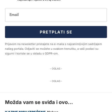
PRETPLATI SE
Prijavom na newsletter pristajete na e-maila s najzanimljivijim sadržajem
našeg portala. Odjaviti se možete u svakom trenutku, a vaši podaci su
sigurni i koriste se u skladu s GDPR-om.
- OGLAS -
- OGLAS -
Možda vam se sviđa i ovo...