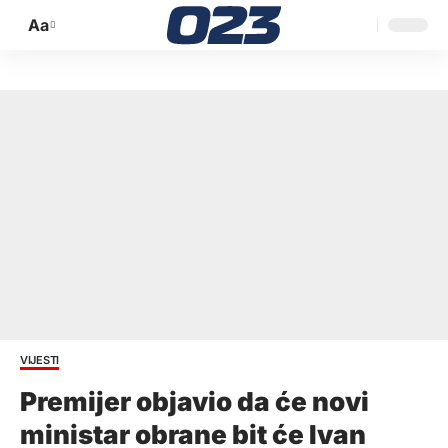
Aa
Promijeni
veličinu
slova
VIJESTI
Premijer objavio da će novi
ministar obrane bit će Ivan