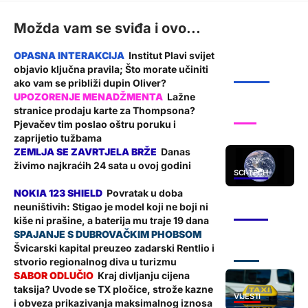
Možda vam se sviđa i ovo...
Institut Plavi svijet
objavio ključna pravila; Što morate učiniti
ŽUPANIJA
ako vam se približi dupin Oliver?
Lažne
stranice prodaju karte za Thompsona?
SHOW
Pjevačev tim poslao oštru poruku i
zaprijetio tužbama
Danas
živimo najkraćih 24 sata u ovoj godini
SCI-TECH
Povratak u doba
neuništivih: Stigao je model koji ne boji ni
SCI-TECH
kiše ni prašine, a baterija mu traje 19 dana
Švicarski kapital preuzeo zadarski Rentlio i
ZADAR
stvorio regionalnog diva u turizmu
Kraj divljanju cijena
taksija? Uvode se TX pločice, strože kazne
VIJESTI
i obveza prikazivanja maksimalnog iznosa