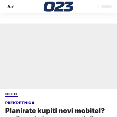
Aa
Promijeni
veličinu
slova
SCI-TECH
Planirate kupiti novi mobitel?