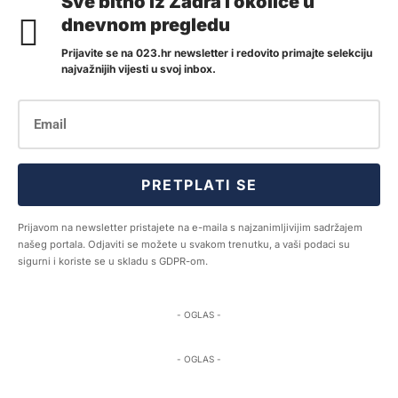
Sve bitno iz Zadra i okolice u
dnevnom pregledu
Prijavite se na 023.hr newsletter i redovito primajte selekciju
najvažnijih vijesti u svoj inbox.
PRETPLATI SE
Prijavom na newsletter pristajete na e-maila s najzanimljivijim sadržajem
našeg portala. Odjaviti se možete u svakom trenutku, a vaši podaci su
sigurni i koriste se u skladu s GDPR-om.
- OGLAS -
- OGLAS -