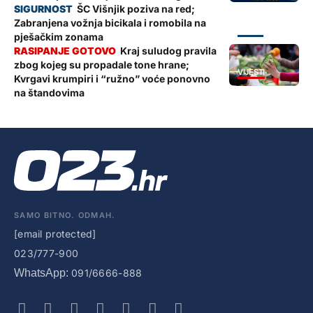
ŠC Višnjik poziva na red;
Zabranjena vožnja bicikala i romobila na
ZADAR
pješačkim zonama
Kraj suludog pravila
zbog kojeg su propadale tone hrane;
VIJESTI
Kvrgavi krumpiri i “ružno” voće ponovno
na štandovima
SAMO BITNO. ODMAH.
[email protected]
023/777-900
WhatsApp:
091/6666-888