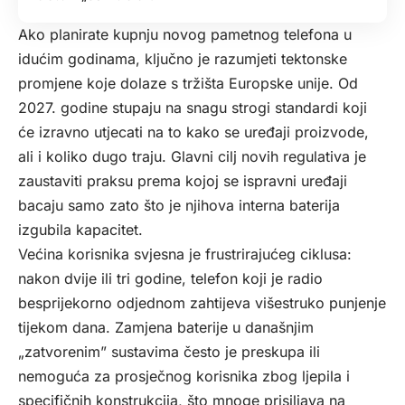
Ako planirate kupnju novog pametnog telefona u
idućim godinama, ključno je razumjeti tektonske
promjene koje dolaze s tržišta Europske unije. Od
2027. godine stupaju na snagu strogi standardi koji
će izravno utjecati na to kako se uređaji proizvode,
ali i koliko dugo traju. Glavni cilj novih regulativa je
zaustaviti praksu prema kojoj se ispravni uređaji
bacaju samo zato što je njihova interna baterija
izgubila kapacitet.
Većina korisnika svjesna je frustrirajućeg ciklusa:
nakon dvije ili tri godine, telefon koji je radio
besprijekorno odjednom zahtijeva višestruko punjenje
tijekom dana. Zamjena baterije u današnjim
„zatvorenim” sustavima često je preskupa ili
nemoguća za prosječnog korisnika zbog ljepila i
specifičnih konstrukcija, što mnoge prisiljava na