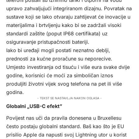
telefoni postali su iznimno tanki i otporni na vodu
upravo zahvaljujući integriranom dizajnu. Povratak na
sustave koji se lako otvaraju zahtijevat će inovacije u
materijalima i brtvljenju kako bi se zadržali visoki
standardi zaštite (poput IP68 certifikata) uz
osiguravanje pristupačnosti bateriji.
Iako bi uređaji mogli postati neznatno deblji,
prednosti za kućne proračune su neporecive.
Umjesto investiranja od tisuću i više eura svake dvije
godine, korisnici će moći za simboličan iznos
produljiti životni vijek svog telefona na pet ili više
godina.
- TEKST SE NASTAVLJA NAKON OGLASA -
Globalni „USB-C efekt”
Povijest nas uči da pravila donesena u Bruxellesu
često postaju globalni standard. Baš kao što je EU
prisilio Apple da napusti svoj Lightning utor u korist