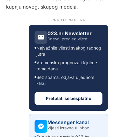
kupnju novog, skupog modela.
PRATITE NAS I NA
023.hr Newsletter
Dnevni pregled vijesti
Najvažnije vijesti svakog radnog
jutra
Vremenska prognoza i ključne
teme dana
Bez spama, odjava u jednom
kliku
Pretplati se besplatno
Messenger kanal
Vijesti izravno u inbox
Sve objave portala 023.hr