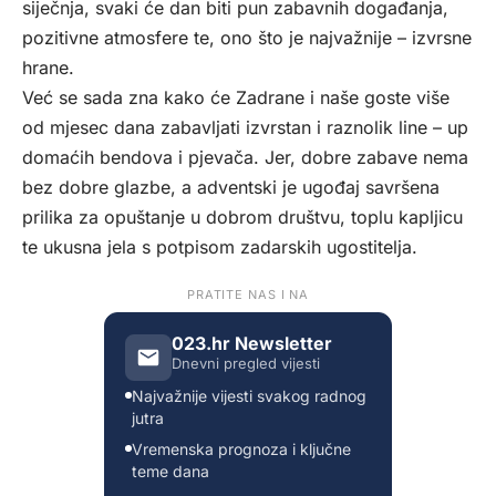
siječnja, svaki će dan biti pun zabavnih događanja,
pozitivne atmosfere te, ono što je najvažnije – izvrsne
hrane.
Već se sada zna kako će Zadrane i naše goste više
od mjesec dana zabavljati izvrstan i raznolik line – up
domaćih bendova i pjevača. Jer, dobre zabave nema
bez dobre glazbe, a adventski je ugođaj savršena
prilika za opuštanje u dobrom društvu, toplu kapljicu
te ukusna jela s potpisom zadarskih ugostitelja.
PRATITE NAS I NA
023.hr Newsletter
Dnevni pregled vijesti
Najvažnije vijesti svakog radnog
jutra
Vremenska prognoza i ključne
teme dana