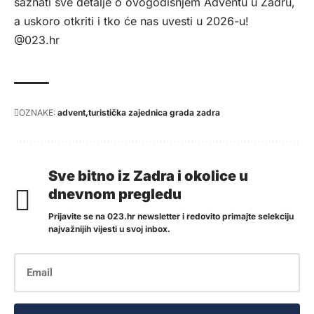
saznati sve detalje o ovogodišnjem Adventu u Zadru,
a uskoro otkriti i tko će nas uvesti u 2026-u!
@023.hr
OZNAKE:
advent
turistička zajednica grada zadra
Sve bitno iz Zadra i okolice u
dnevnom pregledu
Prijavite se na 023.hr newsletter i redovito primajte selekciju
najvažnijih vijesti u svoj inbox.