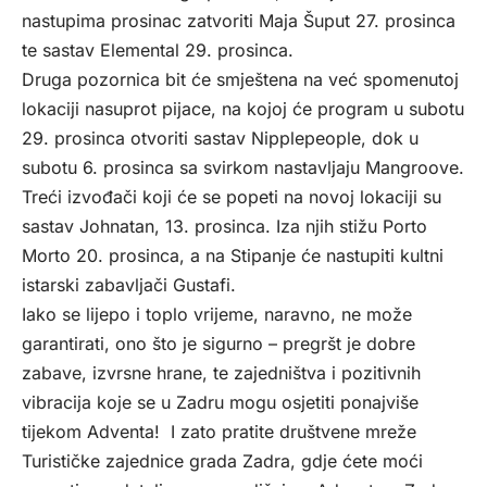
nastupima prosinac zatvoriti Maja Šuput 27. prosinca
te sastav Elemental 29. prosinca.
Druga pozornica bit će smještena na već spomenutoj
lokaciji nasuprot pijace, na kojoj će program u subotu
29. prosinca otvoriti sastav Nipplepeople, dok u
subotu 6. prosinca sa svirkom nastavljaju Mangroove.
Treći izvođači koji će se popeti na novoj lokaciji su
sastav Johnatan, 13. prosinca. Iza njih stižu Porto
Morto 20. prosinca, a na Stipanje će nastupiti kultni
istarski zabavljači Gustafi.
Iako se lijepo i toplo vrijeme, naravno, ne može
garantirati, ono što je sigurno – pregršt je dobre
zabave, izvrsne hrane, te zajedništva i pozitivnih
vibracija koje se u Zadru mogu osjetiti ponajviše
tijekom Adventa! I zato pratite društvene mreže
Turističke zajednice grada Zadra, gdje ćete moći