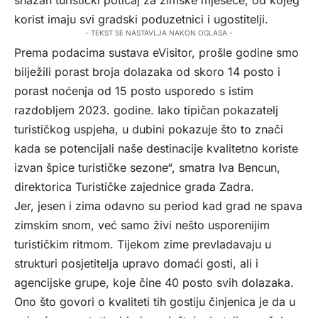
snažan turistički poticaj za zimske mjesece, od kojeg
korist imaju svi gradski poduzetnici i ugostitelji.
- TEKST SE NASTAVLJA NAKON OGLASA -
Prema podacima sustava eVisitor, prošle godine smo
bilježili porast broja dolazaka od skoro 14 posto i
porast noćenja od 15 posto usporedo s istim
razdobljem 2023. godine. Iako tipičan pokazatelj
turističkog uspjeha, u dubini pokazuje što to znači
kada se potencijali naše destinacije kvalitetno koriste
izvan špice turističke sezone“, smatra Iva Bencun,
direktorica Turističke zajednice grada Zadra.
Jer, jesen i zima odavno su period kad grad ne spava
zimskim snom, već samo živi nešto usporenijim
turističkim ritmom. Tijekom zime prevladavaju u
strukturi posjetitelja upravo domaći gosti, ali i
agencijske grupe, koje čine 40 posto svih dolazaka.
Ono što govori o kvaliteti tih gostiju činjenica je da u