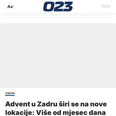
Aa
Promijeni
veličinu
slova
ZADAR
Advent u Zadru širi se na nove
lokacije: Više od mjesec dana