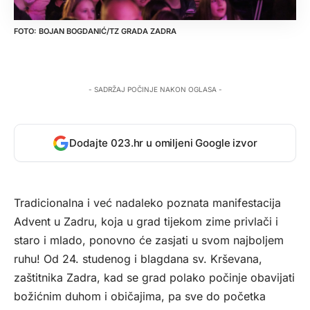
BOJAN BOGDANIĆ/TZ GRADA ZADRA
- SADRŽAJ POČINJE NAKON OGLASA -
Dodajte 023.hr u omiljeni Google izvor
Tradicionalna i već nadaleko poznata manifestacija
Advent u Zadru, koja u grad tijekom zime privlači i
staro i mlado, ponovno će zasjati u svom najboljem
ruhu! Od 24. studenog i blagdana sv. Krševana,
zaštitnika Zadra, kad se grad polako počinje obavijati
božićnim duhom i običajima, pa sve do početka