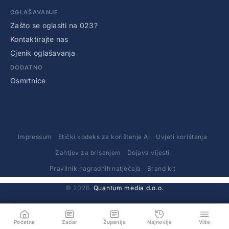
OGLAŠAVANJE
Zašto se oglasiti na 023?
Kontaktirajte nas
Cjenik oglašavanja
DODATNO
Osmrtnice
Impressum
Etički kodeks za korištenje AI
Uvjeti korištenja
Zahtjev za brisanjem
Dojava vijesti
Pravilnik nagradnih natječaja
Brand kit
© 2026.
Quantum media d.o.o.
Početna
Zadar
Županija
Najnovije
Više