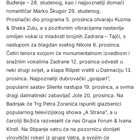
Buđenje – 28. studenog, kao i najpoznatiji domaći
romantičar Marko Škugor 29. studenog.
Prosinački dio programa 5. prosinca otvaraju Kuzma
& Shaka Zulu, a s pozitivnim vibracijama nastavlja
omiljen vokal iz mladosti brojnih Zadrana – Tajči, s
nastupom za blagdan svetog Nikole 6. prosinca.
Četiri tenora svojom će monumentalnom izvedbom i
snažnim vokalima Zadrane 12. prosinca odvesti u
neki drugi svijet, a klapa Rišpet vratiti u Dalmaciju 13.
prosinca. Najpoznatiji dubrovački „gospari”,
popularni sastav Silente nastupa 19. prosinca, a svima
dragi dalmatinski zabavljač Jole 20. prosinca. Na
Badnjak će Trg Petra Zoranića ispuniti glazbenici
popularnog televizijskog showa „A Strana”, a u
čaroliji Božića razveselit će nas Grupa Forum & Ivana
Kindl. Na Stipanje vatru će na pozornicu donijeti
virovitički rokeri iz grupe Vatra, a svojim će