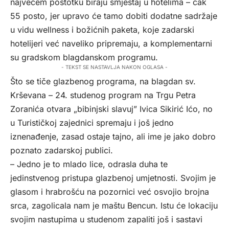
najvećem postotku biraju smještaj u hotelima – čak
55 posto, jer upravo će tamo dobiti dodatne sadržaje
u vidu wellness i božićnih paketa, koje zadarski
hotelijeri već naveliko pripremaju, a komplementarni
su gradskom blagdanskom programu.
- TEKST SE NASTAVLJA NAKON OGLASA -
Što se tiče glazbenog programa, na blagdan sv.
Krševana – 24. studenog program na Trgu Petra
Zoranića otvara „bibinjski slavuj” Ivica Sikirić Ićo, no
u Turističkoj zajednici spremaju i još jedno
iznenađenje, zasad ostaje tajno, ali ime je jako dobro
poznato zadarskoj publici.
– Jedno je to mlado lice, odrasla duha te
jedinstvenog pristupa glazbenoj umjetnosti. Svojim je
glasom i hrabrošću na pozornici već osvojio brojna
srca, zagolicala nam je maštu Bencun. Istu će lokaciju
svojim nastupima u studenom zapaliti još i sastavi