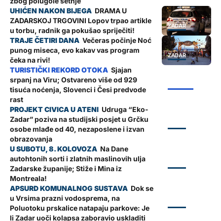
zbog polugole šetnje
DRAMA U
ZADARSKOJ TRGOVINI Lopov trpao artikle
ZADAR
u torbu, radnik ga pokušao spriječiti!
Večeras počinje Noć
punog miseca, evo kakav vas program
ZADAR
čeka na rivi!
Sjajan
srpanj na Viru; Ostvareno više od 929
ŽUPANIJA
tisuća noćenja, Slovenci i Česi predvode
rast
Udruga “Eko-
Zadar” poziva na studijski posjet u Grčku
ZADAR
osobe mlađe od 40, nezaposlene i izvan
obrazovanja
Na Dane
autohtonih sorti i zlatnih maslinovih ulja
ZADAR
Zadarske županije; Stiže i Mina iz
Montreala!
Dok se
u Vrsima prazni vodosprema, na
ZADAR
Poluotoku prskalice natapaju parkove: Je
li Zadar uoči kolapsa zaboravio uskladiti