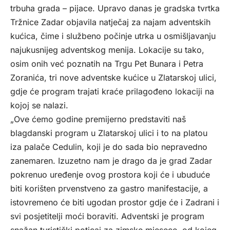
trbuha grada – pijace. Upravo danas je gradska tvrtka
Tržnice Zadar objavila natječaj za najam adventskih
kućica, čime i službeno počinje utrka u osmišljavanju
najukusnijeg adventskog menija. Lokacije su tako,
osim onih već poznatih na Trgu Pet Bunara i Petra
Zoranića, tri nove adventske kućice u Zlatarskoj ulici,
gdje će program trajati kraće prilagođeno lokaciji na
kojoj se nalazi.
„Ove ćemo godine premijerno predstaviti naš
blagdanski program u Zlatarskoj ulici i to na platou
iza palače Cedulin, koji je do sada bio nepravedno
zanemaren. Izuzetno nam je drago da je grad Zadar
pokrenuo uređenje ovog prostora koji će i ubuduće
biti korišten prvenstveno za gastro manifestacije, a
istovremeno će biti ugodan prostor gdje će i Zadrani i
svi posjetitelji moći boraviti. Adventski je program