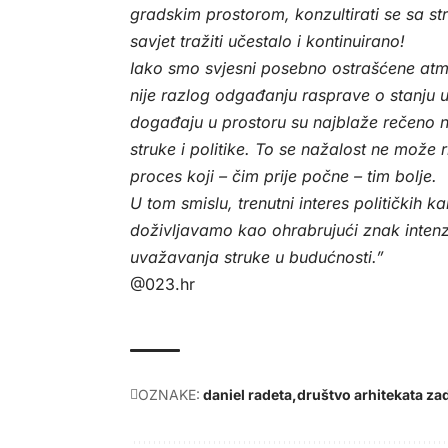
gradskim prostorom, konzultirati se sa s
savjet tražiti učestalo i kontinuirano!
Iako smo svjesni posebno ostrašćene at
nije razlog odgađanju rasprave o stanju u
događaju u prostoru su najblaže rečeno ne
struke i politike. To se nažalost ne može 
proces koji – čim prije počne – tim bolje.
U tom smislu, trenutni interes političkih
doživljavamo kao ohrabrujući znak intenzi
uvažavanja struke u budućnosti.”
@023.hr
OZNAKE:
daniel radeta
društvo arhitekata za