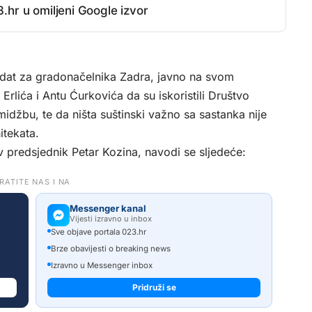
.hr u omiljeni Google izvor
idat za gradonačelnika Zadra, javno na svom
rlića i Antu Ćurkovića da su iskoristili Društvo
omidžbu, te da ništa suštinski važno sa sastanka nije
itekata.
v predsjednik Petar Kozina, navodi se sljedeće:
RATITE NAS I NA
Messenger kanal
Vijesti izravno u inbox
Sve objave portala 023.hr
Brze obavijesti o breaking news
Izravno u Messenger inbox
Pridruži se