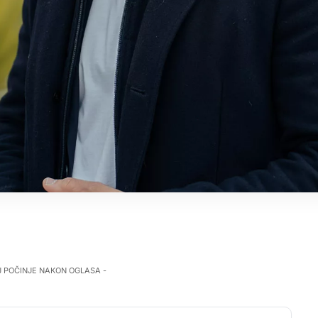
J POČINJE NAKON OGLASA -