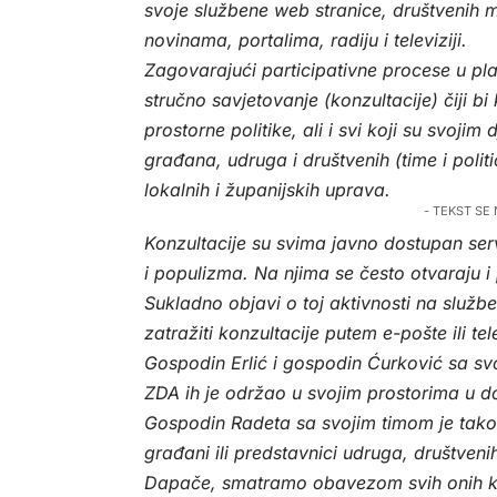
svoje službene web stranice, društvenih mr
novinama, portalima, radiju i televiziji.
Zagovarajući participativne procese u pl
stručno savjetovanje (konzultacije) čiji bi k
prostorne politike, ali i svi koji su svojim
građana, udruga i društvenih (time i politi
lokalnih i županijskih uprava.
- TEKST SE
Konzultacije su svima javno dostupan serv
i populizma. Na njima se često otvaraju i 
Sukladno objavi o toj aktivnosti na slu
zatražiti konzultacije putem e-pošte ili te
Gospodin Erlić i gospodin Ćurković sa svo
ZDA ih je održao u svojim prostorima u 
Gospodin Radeta sa svojim timom je takođ
građani ili predstavnici udruga, društvenih 
Dapače, smatramo obavezom svih onih ko