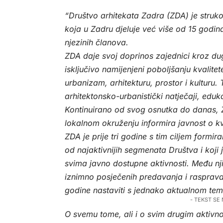
“Društvo arhitekata Zadra (ZDA) je struko
koja u Zadru djeluje već više od 15 godin
njezinih članova.
ZDA daje svoj doprinos zajednici kroz dugo
isključivo namijenjeni poboljšanju kvalite
urbanizam, arhitekturu, prostor i kulturu.
arhitektonsko-urbanistički natječaji, eduka
Kontinuirano od svog osnutka do danas, 
lokalnom okruženju informira javnost o kv
ZDA je prije tri godine s tim ciljem form
od najaktivnijih segmenata Društva i koji j
svima javno dostupne aktivnosti. Među njima
iznimno posječenih predavanja i rasprava
godine nastaviti s jednako aktualnom tem
- TEKST SE
O svemu tome, ali i o svim drugim aktivn