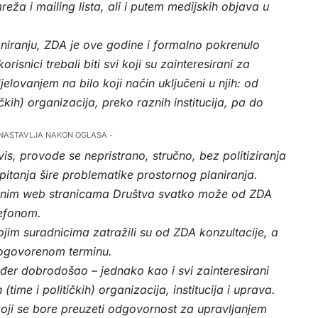
eža i mailing lista, ali i putem medijskih objava u
aniranju, ZDA je ove godine i formalno pokrenulo
orisnici trebali biti svi koji su zainteresirani za
 djelovanjem na bilo koji način uključeni u njih: od
čkih) organizacija, preko raznih institucija, pa do
 NASTAVLJA NAKON OGLASA -
is, provode se nepristrano, stručno, bez politiziranja
pitanja šire problematike prostornog planiranja.
žbenim web stranicama Društva svatko može od ZDA
lefonom.
jim suradnicima zatražili su od ZDA konzultacije, a
dogovorenom terminu.
er dobrodošao – jednako kao i svi zainteresirani
(time i političkih) organizacija, institucija i uprava.
ji se bore preuzeti odgovornost za upravljanjem