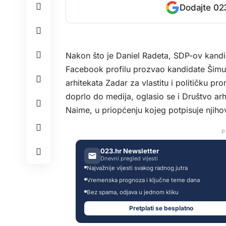
Dodajte 023
Nakon što je Daniel Radeta, SDP-ov kand
Facebook profilu prozvao kandidate Šimu E
arhitekata Zadar za vlastitu i političku pr
doprlo do medija, oglasio se i Društvo arh
Naime, u priopćenju kojeg potpisuje njiho
P
023.hr Newsletter
Dnevni pregled vijesti
Najvažnije vijesti svakog radnog jutra
Vremenska prognoza i ključne teme dana
Bez spama, odjava u jednom kliku
Pretplati se besplatno