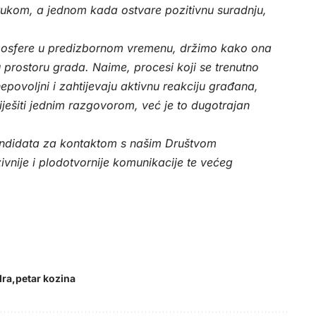
trukom, a jednom kada ostvare pozitivnu suradnju,
mosfere u predizbornom vremenu, držimo kako ona
 prostoru grada. Naime, procesi koji se trenutno
povoljni i zahtijevaju aktivnu reakciju građana,
riješiti jednim razgovorom, već je to dugotrajan
 kandidata za kontaktom s našim Društvom
vnije i plodotvornije komunikacije te većeg
dra
petar kozina