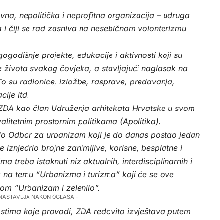
vna, nepolitička i neprofitna organizacija – udruga
a i čiji se rad zasniva na nesebičnom volonterizmu
godišnje projekte, edukacije i aktivnosti koji su
te života svakog čovjeka, a stavljajući naglasak na
 To su radionice, izložbe, rasprave, predavanja,
cije itd.
ZDA kao član Udruženja arhitekata Hrvatske u svom
alitetnim prostornim politikama (Apolitika).
iralo Odbor za urbanizam koji je do danas postao jedan
e iznjedrio brojne zanimljive, korisne, besplatne i
 treba istaknuti niz aktualnih, interdisciplinarnih i
 na temu “Urbanizma i turizma” koji će se ove
om “Urbanizam i zelenilo”.
 NASTAVLJA NAKON OGLASA -
ostima koje provodi, ZDA redovito izvještava putem