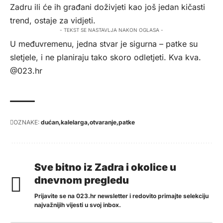
Zadru ili će ih građani doživjeti kao još jedan kičasti
trend, ostaje za vidjeti.
- TEKST SE NASTAVLJA NAKON OGLASA -
U međuvremenu, jedna stvar je sigurna – patke su
sletjele, i ne planiraju tako skoro odletjeti. Kva kva.
@023.hr
OZNAKE:
dućan
kalelarga
otvaranje
patke
Sve bitno iz Zadra i okolice u
dnevnom pregledu
Prijavite se na 023.hr newsletter i redovito primajte selekciju
najvažnijih vijesti u svoj inbox.