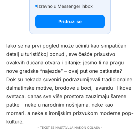
Izravno u Messenger inbox
Pridruži se
Iako se na prvi pogled može učiniti kao simpatičan
detalj u turističkoj ponudi, sve češće prisustvo
ovakvih dućana otvara i pitanje: jesmo li na pragu
nove gradske “najezde” – ovaj put one patkaste?
Dok su nekada suveniri podrazumijevali tradicionalne
dalmatinske motive, brodove u boci, lavandu i likove
svetaca, danas sve više prostora zauzimaju šarene
patke – neke u narodnim nošnjama, neke kao
mornari, a neke s ironijskim prizvukom moderne pop-
kulture.
- TEKST SE NASTAVLJA NAKON OGLASA -