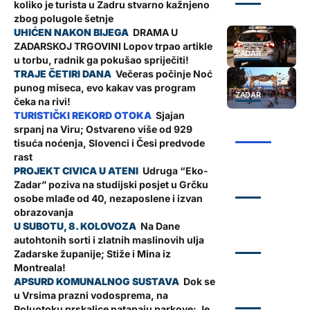
koliko je turista u Zadru stvarno kažnjeno
zbog polugole šetnje
DRAMA U
ZADARSKOJ TRGOVINI Lopov trpao artikle
ZADAR
u torbu, radnik ga pokušao spriječiti!
Večeras počinje Noć
punog miseca, evo kakav vas program
ZADAR
čeka na rivi!
Sjajan
srpanj na Viru; Ostvareno više od 929
ŽUPANIJA
tisuća noćenja, Slovenci i Česi predvode
rast
Udruga “Eko-
Zadar” poziva na studijski posjet u Grčku
ZADAR
osobe mlađe od 40, nezaposlene i izvan
obrazovanja
Na Dane
autohtonih sorti i zlatnih maslinovih ulja
ZADAR
Zadarske županije; Stiže i Mina iz
Montreala!
Dok se
u Vrsima prazni vodosprema, na
ZADAR
Poluotoku prskalice natapaju parkove: Je