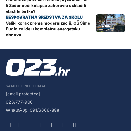
li Zadar uoči kolapsa zaboravio uskladiti
vlastite tvrtke?
Veliki korak prema modernizaciji; OŠ Šime
ZADAR
Budinića ide u kompletnu energetsku
obnovu
SAMO BITNO. ODMAH.
[email protected]
023/777-900
WhatsApp:
091/6666-888