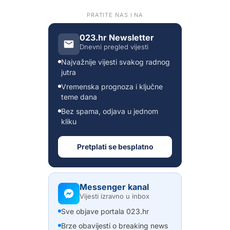
PRATITE NAS I NA
023.hr Newsletter
Dnevni pregled vijesti
Najvažnije vijesti svakog radnog
jutra
Vremenska prognoza i ključne
teme dana
Bez spama, odjava u jednom
kliku
Pretplati se besplatno
Messenger kanal
Vijesti izravno u inbox
Sve objave portala 023.hr
Brze obavijesti o breaking news