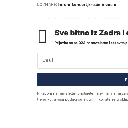
OZNAKE:
forum
koncert
kresimir cosic
Sve bitno iz Zadra 
Prijavite se na 023.hr newsletter i redovito pr
P
Prijavom na newsletter pristajete na e-maila s najza
trenutku, a vaši podaci su sigurni i koriste se u sk