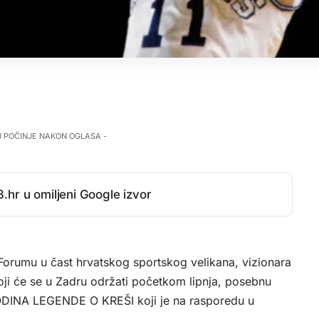
J POČINJE NAKON OGLASA -
.hr u omiljeni Google izvor
Forumu u čast hrvatskog sportskog velikana, vizionara
ji će se u Zadru održati početkom lipnja, posebnu
GODINA LEGENDE O KREŠI koji je na rasporedu u