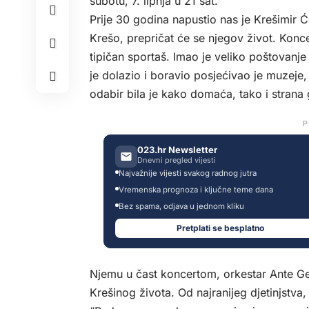
subotu, 7. lipnja u 21 sat.
Prije 30 godina napustio nas je Krešimir Ć
Krešo, prepričat će se njegov život. Konce
tipičan sportaš. Imao je veliko poštovanje
je dolazio i boravio posjećivao je muzeje,
odabir bila je kako domaća, tako i strana 
P
023.hr Newsletter
Dnevni pregled vijesti
Najvažnije vijesti svakog radnog jutra
Vremenska prognoza i ključne teme dana
Bez spama, odjava u jednom kliku
Pretplati se besplatno
Njemu u čast koncertom, orkestar Ante Gele
Krešinog života. Od najranijeg djetinjstv