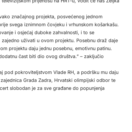
 televizijskom prijenosu na HRT-u, vodit će nas Željka
o ovako značajnog projekta, posvećenog jednom
prije svega iznimnom čovjeku i vrhunskom košarkašu.
vanje i osjećaj duboke zahvalnosti, i to se
 zajedno uživati u ovom projektu. Posebnu draž daje
h ovom projektu daju jednu posebnu, emotivnu patinu.
odatnu čast biti dio ovog društva.” – zaključio
aj pod pokroviteljstvom Vlade RH, a podršku mu daju
 zajednica Grada Zadra, Hrvatski olimpijski odbor te
ncert slobodan je za sve građane do popunjenja