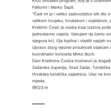
Kroz dvosatni program, koji je u izravnom
Fattorini i Marko Šapit.
“Čast mi je i veliko zadovoljstvo biti di
velikom čovjeku, hrvatskom i svjetskom, 
Krešimir Ćosić je osoba koja izaziva pošto
jednostavno osjeća. Vjerujem da ćemo svi
njegova kći, čija toplina i vlastiti uspje
Upravo zbog njezine prisutnosti osjećam d
koordinator koncerta Mirko Boch.
Dani Krešimira Ćosića trodnevni je događ
Zadarska županija, Grad Zadar, Turistička
Hrvatska turistička zajednica. Ulaz na ko
mjesta.
@023.hr