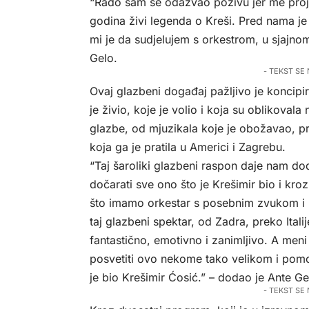
“Rado sam se odazvao pozivu jer me projek
godina živi legenda o Kreši. Pred nama je
mi je da sudjelujem s orkestrom, u sjajnom
Gelo.
- TEKST SE
Ovaj glazbeni događaj pažljivo je koncipi
je živio, koje je volio i koja su oblikovala 
glazbe, od mjuzikala koje je obožavao, p
koja ga je pratila u Americi i Zagrebu.
“Taj šaroliki glazbeni raspon daje nam dod
dočarati sve ono što je Krešimir bio i kro
što imamo orkestar s posebnim zvukom i boj
taj glazbeni spektar, od Zadra, preko Ital
fantastično, emotivno i zanimljivo. A me
posvetiti ovo nekome tako velikom i pomo
je bio Krešimir Ćosić.” – dodao je Ante Ge
- TEKST SE