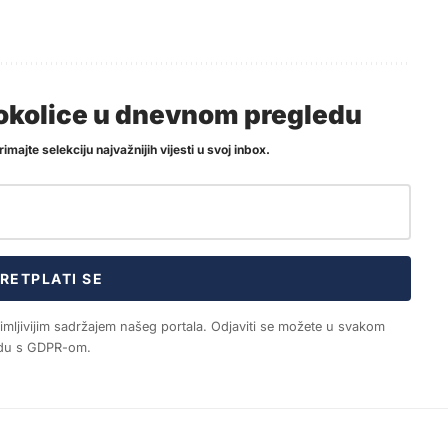
i okolice u dnevnom pregledu
imajte selekciju najvažnijih vijesti u svoj inbox.
RETPLATI SE
nimljivijim sadržajem našeg portala. Odjaviti se možete u svakom
ladu s GDPR-om.