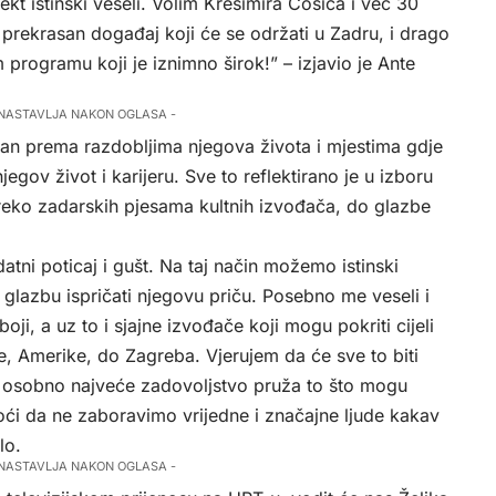
t istinski veseli. Volim Krešimira Ćosića i već 30
 prekrasan događaj koji će se održati u Zadru, i drago
 programu koji je iznimno širok!” – izjavio je Ante
 NASTAVLJA NAKON OGLASA -
ran prema razdobljima njegova života i mjestima gdje
njegov život i karijeru. Sve to reflektirano je u izboru
reko zadarskih pjesama kultnih izvođača, do glazbe
atni poticaj i gušt. Na taj način možemo istinski
z glazbu ispričati njegovu priču. Posebno me veseli i
i, a uz to i sjajne izvođače koji mogu pokriti cijeli
ije, Amerike, do Zagreba. Vjerujem da će sve to biti
ni osobno najveće zadovoljstvo pruža to što mogu
ći da ne zaboravimo vrijedne i značajne ljude kakav
lo.
 NASTAVLJA NAKON OGLASA -