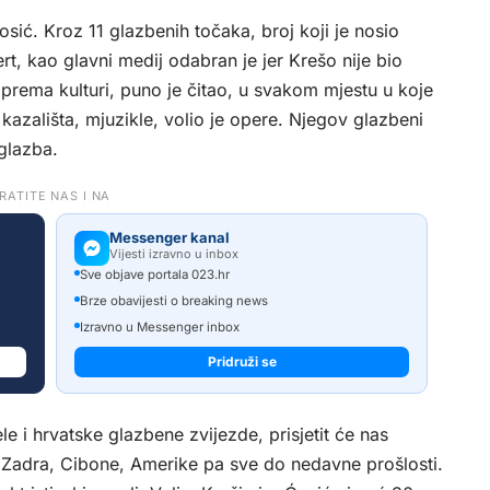
osić. Kroz 11 glazbenih točaka, broj koji je nosio
rt, kao glavni medij odabran je jer Krešo nije bio
 prema kulturi, puno je čitao, u svakom mjestu u koje
 kazališta, mjuzikle, volio je opere. Njegov glazbeni
glazba.
RATITE NAS I NA
Messenger kanal
Vijesti izravno u inbox
Sve objave portala 023.hr
Brze obavijesti o breaking news
Izravno u Messenger inbox
Pridruži se
 i hrvatske glazbene zvijezde, prisjetit će nas
a, Zadra, Cibone, Amerike pa sve do nedavne prošlosti.