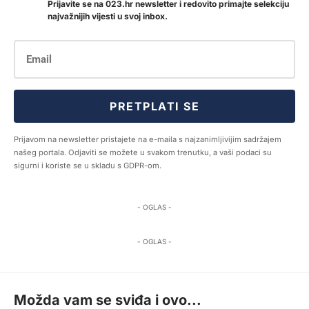
Prijavite se na 023.hr newsletter i redovito primajte selekciju
najvažnijih vijesti u svoj inbox.
PRETPLATI SE
Prijavom na newsletter pristajete na e-maila s najzanimljivijim sadržajem
našeg portala. Odjaviti se možete u svakom trenutku, a vaši podaci su
sigurni i koriste se u skladu s GDPR-om.
- OGLAS -
- OGLAS -
Možda vam se sviđa i ovo...