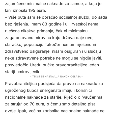
zajamčene minimalne naknade za samce, a koja je
lani iznosila 195 eura.
– Više puta sam se obraćao socijalnoj službi, do sada
bez rješenja. Imam 83 godine i u Hrvatskoj nema
riješena nikakva primanja, čak ni minimalnu
zagarantovanu mirovinu koju država daje ovoj
staračkoj populaciji. Također nemam riješeno ni
zdravstveno osiguranje, nisam osiguran i u slučaju
neke zdravstvene potrebe ne mogu se nigdje javiti,
posvjedočio Uredu pučke pravobraniteljice jedan
stariji umirovljenik.
- TEKST SE NASTAVLJA NAKON OGLASA -
Pravobraniteljica podsjeća da pravo na naknadu za
ugroženog kupca energenata imaju i korisnici
nacionalne naknade za starije. Riječ o o ‘vaučerima
za struju’ od 70 eura, o čemu smo detaljno pisali
ovdje. Ipak, većina korisnika nacionalne naknade ne