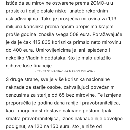
Ističe da su mirovine ostvarene prema ZOMO-u u
prosjeku i dalje ostale niske, unatoč rekordnim
usklađivanjima. Tako je prosječna mirovina za 1,13
milijuna korisnika prema općim propisima krajem
prošle godine iznosila svega 508 eura. Poražavajuće
je da je čak 415.835 korisnika primalo neto mirovinu
do 400 eura. Umirovljenicima je lani isplaćeno i
nekoliko Vladinih dodataka, što je malo ublažilo
njihove loše financije.
- TEKST SE NASTAVLJA NAKON OGLASA -
S druge strane, sve je više korisnika nacionalne
naknade za starije osobe, zahvaljujući povećanim
cenzusima za starije od 65 bez mirovine. Te izmjene
preporučila je godinu dana ranije i pravobraniteljica,
kao i mogućnost dostave naknade poštom. Ipak,
smatra pravobraniteljica, iznos naknade nije dovoljno
podignut, sa 120 na 150 eura, što je niže od