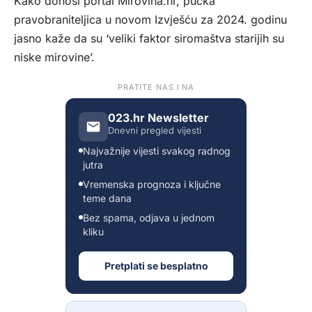
Kako donosi portal
Mirovina.hr,
pučka
pravobraniteljica u novom Izvješću za 2024. godinu
jasno kaže da su ‘veliki faktor siromaštva starijih su
niske mirovine’.
PRATITE NAS I NA
023.hr Newsletter
Dnevni pregled vijesti
Najvažnije vijesti svakog radnog
jutra
Vremenska prognoza i ključne
teme dana
Bez spama, odjava u jednom
kliku
Pretplati se besplatno