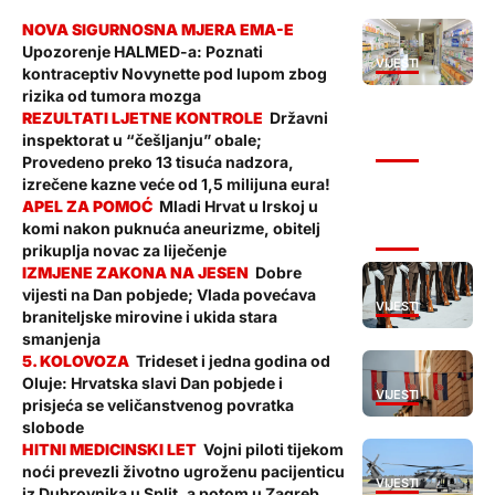
Upozorenje HALMED-a: Poznati
VIJESTI
kontraceptiv Novynette pod lupom zbog
rizika od tumora mozga
Državni
inspektorat u “češljanju” obale;
VIJESTI
Provedeno preko 13 tisuća nadzora,
izrečene kazne veće od 1,5 milijuna eura!
Mladi Hrvat u Irskoj u
komi nakon puknuća aneurizme, obitelj
VIJESTI
prikuplja novac za liječenje
Dobre
vijesti na Dan pobjede; Vlada povećava
VIJESTI
braniteljske mirovine i ukida stara
smanjenja
Trideset i jedna godina od
Oluje: Hrvatska slavi Dan pobjede i
VIJESTI
prisjeća se veličanstvenog povratka
slobode
Vojni piloti tijekom
noći prevezli životno ugroženu pacijenticu
VIJESTI
iz Dubrovnika u Split, a potom u Zagreb