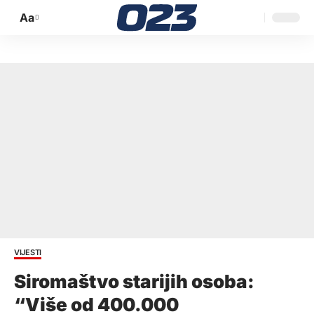
Aa
Promijeni
veličinu
slova
VIJESTI
Siromaštvo starijih osoba:
“Više od 400.000