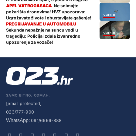
Ne snimajte
požarišta dronovima! HVZ upozorava:
VIJESTI
Ugrožavate živote i obustavljate gašenje!
Sekunda nepažnje na suncu vodi u
VIJESTI
tragediju: Policija izdala izvanredno
upozorenje za vozače!
SAMO BITNO. ODMAH.
[email protected]
023/777-900
WhatsApp:
091/6666-888