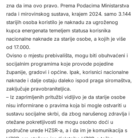
zna da ima ovo pravo. Prema Podacima Ministarstva
rada i mirovinskog sustava, krajem 2024. samo 3.144
starijih osoba koristilo je naknadu za ugroženog
kupca energenata temeljem statusa korisnika
nacionalne naknade za starije osobe, a kojih je više
od 17.000.
Ovisno o mjestu prebivališta, mogu biti obuhvaćeni i
socijalnim programima koje provode pojedine
županije, gradovi i općine. Ipak, korisnici nacionalne
naknade i dalje ostaju daleko ispod praga siromaštva,
zaključuje pravobraniteljica.
– Iz zaprimljenih pritužbi vidljivo je da starije osobe
nisu informirane o pravima koja bi mogle ostvariti u
sustavu socijalne skrbi, da zbog narušenog zdravlja i
otežane pokretljivosti ne mogu osobno doći u
područne urede HZSR-a, a i da im je komunikacija s