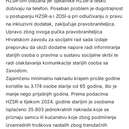
HZSR-om otežana jer djelatnike HZSR-a teško
dobivaju na telefon. Poseban problem je dugotrajnost
u postupanju HZSR-a i ZOSI-a pri odlučivanju o pravu
na inkluzivni dodatak, zaključuje pravobraniteljica.
Upravo zbog ovoga pučka pravobraniteljica
Hrvatskom zavodu za socijalni rad sada izdaje
preporuku da uloži dodatne napore radi informiranja
starijih osoba o pravima u sustavu socijalne skrbi te
radi olakšavanja komunikacije starijih osoba sa
Zavodom.
Zajamčenu minimalnu naknadu krajem prošle godine
koristile su 3.174 osobe starije od 65 godina, što je
manje nego prijašnjih godina. Prema podacima
HZSR-a tijekom 2024. godine starijim je osobama
isplaćeno 35.803 jednokratnih naknada koje se
priznaju samcu ili kućanstvu koje zbog podmirenja
izvanrednih troškova nastalih zbog trenutačnih