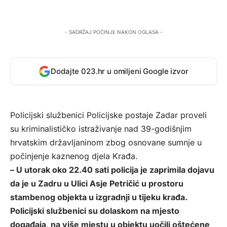
- SADRŽAJ POČINJE NAKON OGLASA -
Dodajte 023.hr u omiljeni Google izvor
Policijski službenici Policijske postaje Zadar proveli
su kriminalističko istraživanje nad 39-godišnjim
hrvatskim državljaninom zbog osnovane sumnje u
počinjenje kaznenog djela Krađa.
– U utorak oko 22.40 sati policija je zaprimila dojavu
da je u Zadru u Ulici Asje Petričić u prostoru
stambenog objekta u izgradnji u tijeku krađa.
Policijski službenici su dolaskom na mjesto
događaja, na više mjestu u objektu uočili oštećene