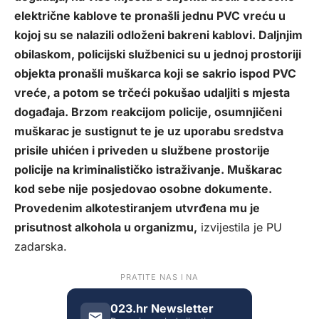
električne kablove te pronašli jednu PVC vreću u
kojoj su se nalazili odloženi bakreni kablovi. Daljnjim
obilaskom, policijski službenici su u jednoj prostoriji
objekta pronašli muškarca koji se sakrio ispod PVC
vreće, a potom se trčeći pokušao udaljiti s mjesta
događaja. Brzom reakcijom policije, osumnjičeni
muškarac je sustignut te je uz uporabu sredstva
prisile uhićen i priveden u službene prostorije
policije na kriminalističko istraživanje. Muškarac
kod sebe nije posjedovao osobne dokumente.
Provedenim alkotestiranjem utvrđena mu je
prisutnost alkohola u organizmu,
izvijestila je PU
zadarska.
PRATITE NAS I NA
023.hr Newsletter