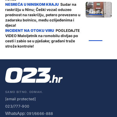
Sudar na
raskrižju u Ninu; Češki vozač oduzeo
ŽUPANIJA
prednost na raskrižju, petero prevezeno u
zadarsku bolnicu, među ozlijeđenima i
djeca!
POGLEDAJTE
VIDEO Maloljetnik na romobilu divljao po
ŽUPANIJA
cesti i zabio se u pješake; građani traže
strože kontrole!
SAMO BITNO. ODMAH.
[email protected]
023/777-900
WhatsApp:
091/6666-888