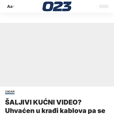
Aa
Promijeni
veličinu
slova
ZADAR
ŠALJIVI KUĆNI VIDEO?
Uhvaćen u krađi kablova pa se