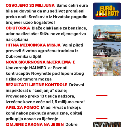
Samo četiri eura
bila su dovoljna da mu se život promijeni
VIJESTI
preko noći: Srećković iz Hrvatske pogodio
brojeve i uzeo bogatstvo!
Blaže olakšanje za benzince,
udar na dizelaše: Stižu nove cijene goriva
VIJESTI
na crpkama
Vojni piloti
prevezli životno ugroženu trudnicu iz
VIJESTI
Dubrovnika u Split
Upozorenje HALMED-a: Poznati
VIJESTI
kontraceptiv Novynette pod lupom zbog
rizika od tumora mozga
Državni
inspektorat u “češljanju” obale;
VIJESTI
Provedeno preko 13 tisuća nadzora,
izrečene kazne veće od 1,5 milijuna eura!
Mladi Hrvat u Irskoj u
komi nakon puknuća aneurizme, obitelj
VIJESTI
prikuplja novac za liječenje
Dobre