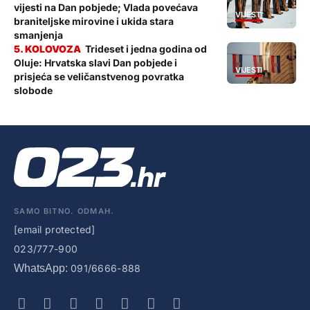
vijesti na Dan pobjede; Vlada povećava
VIJESTI
braniteljske mirovine i ukida stara
smanjenja
Trideset i jedna godina od
Oluje: Hrvatska slavi Dan pobjede i
VIJESTI
prisjeća se veličanstvenog povratka
slobode
SAMO BITNO. ODMAH.
[email protected]
023/777-900
WhatsApp:
091/6666-888