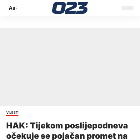
Aa
Promijeni
veličinu
slova
VIJESTI
HAK: Tijekom poslijepodneva
očekuje se pojačan promet na