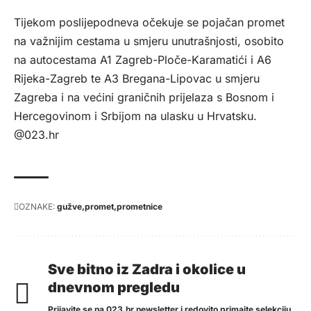
Tijekom poslijepodneva očekuje se pojačan promet
na važnijim cestama u smjeru unutrašnjosti, osobito
na autocestama A1 Zagreb-Ploče-Karamatići i A6
Rijeka-Zagreb te A3 Bregana-Lipovac u smjeru
Zagreba i na većini graničnih prijelaza s Bosnom i
Hercegovinom i Srbijom na ulasku u Hrvatsku.
@023.hr
OZNAKE:
gužve
promet
prometnice
Sve bitno iz Zadra i okolice u
dnevnom pregledu
Prijavite se na 023.hr newsletter i redovito primajte selekciju