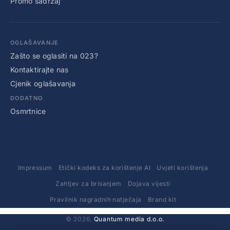
Promo sadržaj
OGLAŠAVANJE
Zašto se oglasiti na 023?
Kontaktirajte nas
Cjenik oglašavanja
DODATNO
Osmrtnice
Impressum
Etički kodeks za korištenje AI
Uvjeti korištenja
Zahtjev za brisanjem
Dojava vijesti
Pravilnik nagradnih natječaja
Brand kit
© 2026.
Quantum media d.o.o.