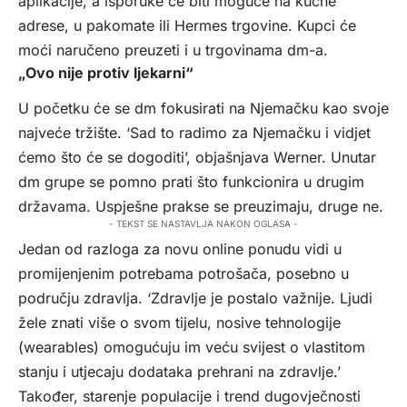
aplikacije, a isporuke će biti moguće na kućne
adrese, u pakomate ili Hermes trgovine. Kupci će
moći naručeno preuzeti i u trgovinama dm-a.
„Ovo nije protiv ljekarni“
U početku će se dm fokusirati na Njemačku kao svoje
najveće tržište. ‘Sad to radimo za Njemačku i vidjet
ćemo što će se dogoditi’, objašnjava Werner. Unutar
dm grupe se pomno prati što funkcionira u drugim
državama. Uspješne prakse se preuzimaju, druge ne.
- TEKST SE NASTAVLJA NAKON OGLASA -
Jedan od razloga za novu online ponudu vidi u
promijenjenim potrebama potrošača, posebno u
području zdravlja. ‘Zdravlje je postalo važnije. Ljudi
žele znati više o svom tijelu, nosive tehnologije
(wearables) omogućuju im veću svijest o vlastitom
stanju i utjecaju dodataka prehrani na zdravlje.’
Također, starenje populacije i trend dugovječnosti