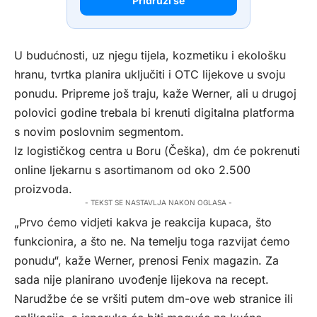
Pridruži se
U budućnosti, uz njegu tijela, kozmetiku i ekološku
hranu, tvrtka planira uključiti i OTC lijekove u svoju
ponudu. Pripreme još traju, kaže Werner, ali u drugoj
polovici godine trebala bi krenuti digitalna platforma
s novim poslovnim segmentom.
Iz logističkog centra u Boru (Češka), dm će pokrenuti
online ljekarnu s asortimanom od oko 2.500
proizvoda.
- TEKST SE NASTAVLJA NAKON OGLASA -
„Prvo ćemo vidjeti kakva je reakcija kupaca, što
funkcionira, a što ne. Na temelju toga razvijat ćemo
ponudu“, kaže Werner, prenosi Fenix magazin. Za
sada nije planirano uvođenje lijekova na recept.
Narudžbe će se vršiti putem dm-ove web stranice ili