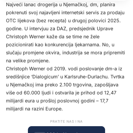
Najveći lanac drogerija u Njemačkoj, dm, planira
pokrenuti svoj najavljeni internetski servis za prodaju
OTC lijekova (bez recepta) u drugoj polovici 2025.
godine. U intervjuu za DAZ, predsjednik Uprave
Christoph Werner kaže da se time ne žele
pozicionirati kao konkurencija ljekarnama. No, u
slučaju promjene okvira, industrija se mora pripremiti
na velike promjene.
Christoph Werner od 2019. vodi poslovanje dm-a iz
središnjice ‘Dialogicum’ u Karlsruhe-Durlachu. Tvrtka
u Njemačkoj ima preko 2.100 trgovina, zapošljava
više od 60.000 ljudi i ostvarila je prihod od 12,47
milijardi eura u prošloj poslovnoj godini – 17,7
milijardi na razini Europe.
PRATITE NAS I NA