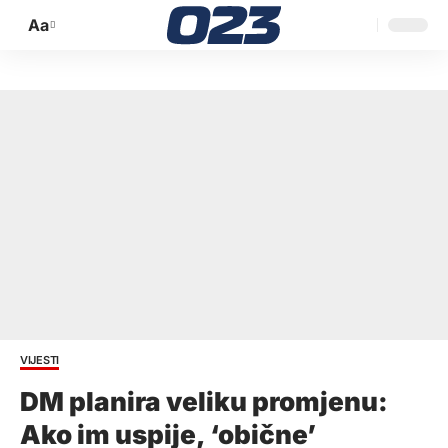
Aa
Promijeni
veličinu
slova
VIJESTI
DM planira veliku promjenu:
Ako im uspije, ‘obične’