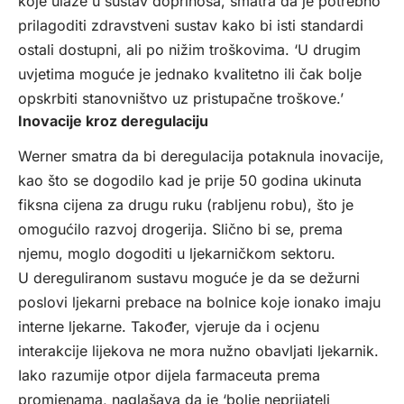
koje ulaze u sustav doprinosa, smatra da je potrebno
prilagoditi zdravstveni sustav kako bi isti standardi
ostali dostupni, ali po nižim troškovima. ‘U drugim
uvjetima moguće je jednako kvalitetno ili čak bolje
opskrbiti stanovništvo uz pristupačne troškove.’
Inovacije kroz deregulaciju
Werner smatra da bi deregulacija potaknula inovacije,
kao što se dogodilo kad je prije 50 godina ukinuta
fiksna cijena za drugu ruku (rabljenu robu), što je
omogućilo razvoj drogerija. Slično bi se, prema
njemu, moglo dogoditi u ljekarničkom sektoru.
U dereguliranom sustavu moguće je da se dežurni
poslovi ljekarni prebace na bolnice koje ionako imaju
interne ljekarne. Također, vjeruje da i ocjenu
interakcije lijekova ne mora nužno obavljati ljekarnik.
Iako razumije otpor dijela farmaceuta prema
promjenama, naglašava da je ‘bolje neprijatelj