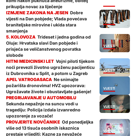
komi nakon puknuća aneurizme, obitelj
VIJESTI
prikuplja novac za liječenje
Dobre
vijesti na Dan pobjede; Vlada povećava
VIJESTI
braniteljske mirovine i ukida stara
smanjenja
Trideset i jedna godina od
Oluje: Hrvatska slavi Dan pobjede i
VIJESTI
prisjeća se veličanstvenog povratka
slobode
Vojni piloti tijekom
noći prevezli životno ugroženu pacijenticu
VIJESTI
iz Dubrovnika u Split, a potom u Zagreb
Ne snimajte
požarišta dronovima! HVZ upozorava:
VIJESTI
Ugrožavate živote i obustavljate gašenje!
Sekunda nepažnje na suncu vodi u
VIJESTI
tragediju: Policija izdala izvanredno
upozorenje za vozače!
Od ponedjeljka
više od 13 tisuća osobnih iskaznica
VIJESTI
prestaje vrijediti: Kazne za nevažeće