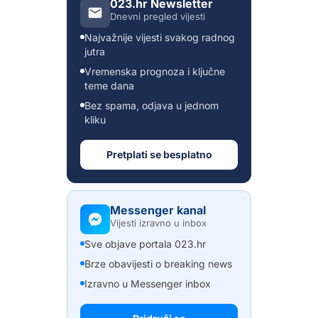
023.hr Newsletter
Dnevni pregled vijesti
Najvažnije vijesti svakog radnog
jutra
Vremenska prognoza i ključne
teme dana
Bez spama, odjava u jednom
kliku
Pretplati se besplatno
Messenger kanal
Vijesti izravno u inbox
Sve objave portala 023.hr
Brze obavijesti o breaking news
Izravno u Messenger inbox