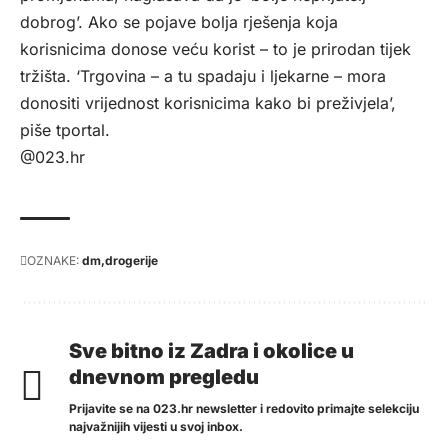
dobrog’. Ako se pojave bolja rješenja koja
korisnicima donose veću korist – to je prirodan tijek
tržišta. ‘Trgovina – a tu spadaju i ljekarne – mora
donositi vrijednost korisnicima kako bi preživjela’,
piše
tportal
.
@023.hr
OZNAKE:
dm
drogerije
Sve bitno iz Zadra i okolice u
dnevnom pregledu
Prijavite se na 023.hr newsletter i redovito primajte selekciju
najvažnijih vijesti u svoj inbox.