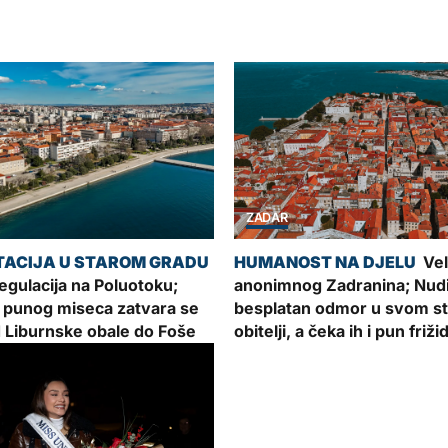
ZADAR
Vel
gulacija na Poluotoku;
anonimnog Zadranina; Nud
 punog miseca zatvara se
besplatan odmor u svom sta
 Liburnske obale do Foše
obitelji, a čeka ih i pun friži