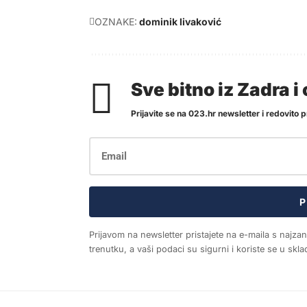
OZNAKE:
dominik livaković
Sve bitno iz Zadra 
Prijavite se na 023.hr newsletter i redovito pr
P
Prijavom na newsletter pristajete na e-maila s najza
trenutku, a vaši podaci su sigurni i koriste se u sk