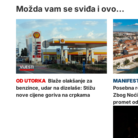
Možda vam se sviđa i ovo...
VIJESTI
ZADAR
Blaže olakšanje za
benzince, udar na dizelaše: Stižu
Posebna re
nove cijene goriva na crpkama
Zbog Noći
promet od