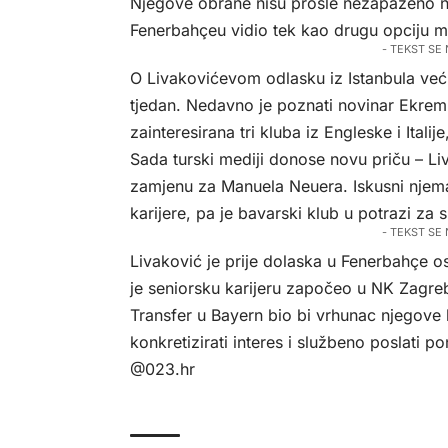
Njegove obrane nisu prošle nezapaženo ni
Fenerbahçeu vidio tek kao drugu opciju 
- TEKST SE
O Livakovićevom odlasku iz Istanbula već s
tjedan. Nedavno je poznati novinar Ekrem
zainteresirana tri kluba iz Engleske i Italij
Sada turski mediji donose novu priču – L
zamjenu za Manuela Neuera. Iskusni njemač
karijere, pa je bavarski klub u potrazi za 
- TEKST SE
Livaković je prije dolaska u Fenerbahçe 
je seniorsku karijeru započeo u NK Zagre
Transfer u Bayern bio bi vrhunac njegove ka
konkretizirati interes i službeno poslati p
@023.hr