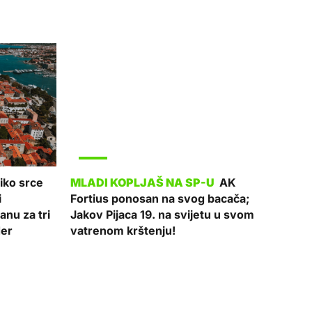
SPORT
iko srce
AK
i
Fortius ponosan na svog bacača;
nu za tri
Jakov Pijaca 19. na svijetu u svom
der
vatrenom krštenju!