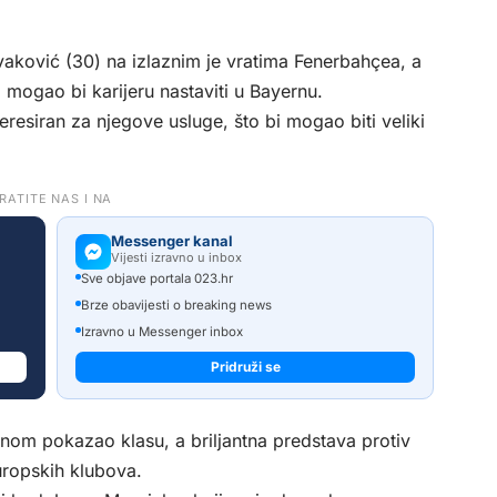
ivaković (30) na izlaznim je vratima Fenerbahçea, a
 mogao bi karijeru nastaviti u Bayernu.
eresiran za njegove usluge, što bi mogao biti veliki
RATITE NAS I NA
Messenger kanal
Vijesti izravno u inbox
Sve objave portala 023.hr
Brze obavijesti o breaking news
Izravno u Messenger inbox
Pridruži se
dnom pokazao klasu, a briljantna predstava protiv
uropskih klubova.