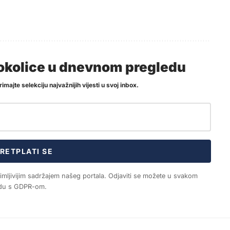
i okolice u dnevnom pregledu
imajte selekciju najvažnijih vijesti u svoj inbox.
RETPLATI SE
nimljivijim sadržajem našeg portala. Odjaviti se možete u svakom
ladu s GDPR-om.