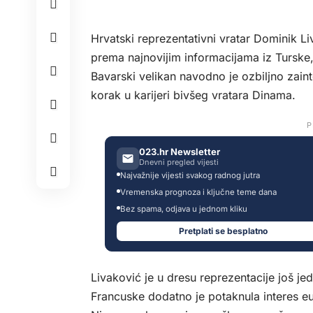
Hrvatski reprezentativni vratar Dominik L
prema najnovijim informacijama iz Turske,
Bavarski velikan navodno je ozbiljno zaint
korak u karijeri bivšeg vratara Dinama.
P
023.hr Newsletter
Dnevni pregled vijesti
Najvažnije vijesti svakog radnog jutra
Vremenska prognoza i ključne teme dana
Bez spama, odjava u jednom kliku
Pretplati se besplatno
Livaković je u dresu reprezentacije još je
Francuske dodatno je potaknula interes e