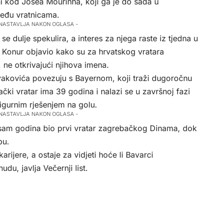
 kod Josea Mourinha, koji ga je do sada u
među vratnicama.
 NASTAVLJA NAKON OGLASA -
e dulje spekulira, a interes za njega raste iz tjedna u
 Konur objavio kako su za hrvatskog vratara
e, ne otkrivajući njihova imena.
ivakovića povezuju s Bayernom, koji traži dugoročnu
ki vratar ima 39 godina i nalazi se u završnoj fazi
sigurnim rješenjem na golu.
 NASTAVLJA NAKON OGLASA -
osam godina bio prvi vratar zagrebačkog Dinama, dok
bu.
rijere, a ostaje za vidjeti hoće li Bavarci
onudu, javlja
Večernji list
.