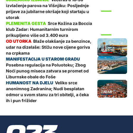
izvlačenje parova na Višnjiku: Posljednje
SPORT
prijave za jubilarne okršaje koji startaju u
utorak
Srce Kožina za Boccia
klub Zadar: Humanitarnim turnirom
SPORT
prikupljeno više od 3.400 eura
Blaže olakšanje za benzince,
udar na dizelaše: Stižu nove cijene goriva
VIJESTI
na crpkama
Posebna regulacija na Poluotoku; Zbog
ZADAR
Noći punog miseca zatvara se promet od
Liburnske obale do Foše
Veliko srce
anonimnog Zadranina; Nudi besplatan
ZADAR
odmor u svom stanu za tri obitelji, a čeka
ih i pun frižider