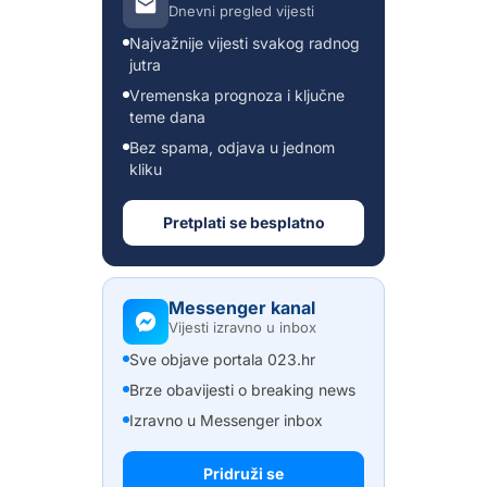
Dnevni pregled vijesti
Najvažnije vijesti svakog radnog
jutra
Vremenska prognoza i ključne
teme dana
Bez spama, odjava u jednom
kliku
Pretplati se besplatno
Messenger kanal
Vijesti izravno u inbox
Sve objave portala 023.hr
Brze obavijesti o breaking news
Izravno u Messenger inbox
Pridruži se