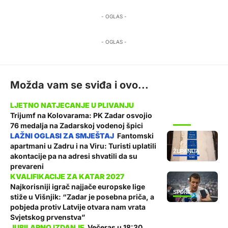
- OGLAS -
- OGLAS -
Možda vam se sviđa i ovo...
Trijumf na Kolovarama: PK Zadar osvojio
SPORT
76 medalja na Zadarskoj vodenoj špici
Fantomski
apartmani u Zadru i na Viru: Turisti uplatili
ŽUPANIJA
akontacije pa na adresi shvatili da su
prevareni
Najkorisniji igrač najjače europske lige
SPORT
stiže u Višnjik: “Zadar je posebna priča, a
pobjeda protiv Latvije otvara nam vrata
Svjetskog prvenstva”
Večeras u 18:30