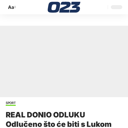
Aa
Promijeni
veličinu
slova
SPORT
REAL DONIO ODLUKU
Odlučeno što će biti s Lukom