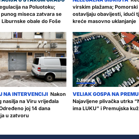
gulacija na Poluotoku;
virskim plažama; Pomorski 
 punog miseca zatvara se
ostavljaju obavijesti, idući 
 Liburnske obale do Foše
kreće masovno uklanjanje
ŽUPANIJA
Nakon
 nasilja na Viru vrijeđala
Najavljene plivačka utrka “
 Određeno joj 14 dana
ima LUKU” i Premujska kuž
ja u zatvoru