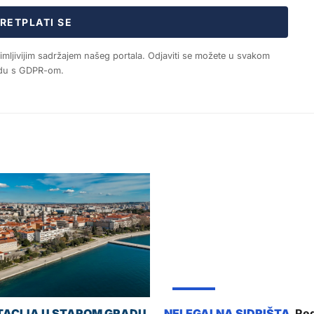
RETPLATI SE
nimljivijim sadržajem našeg portala. Odjaviti se možete u svakom
ladu s GDPR-om.
ŽUPANIJA
Red