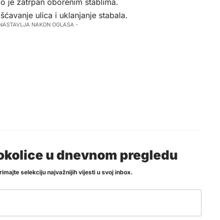
ao je zatrpan oborenim stablima.
šćavanje ulica i uklanjanje stabala.
 NASTAVLJA NAKON OGLASA -
i okolice u dnevnom pregledu
imajte selekciju najvažnijih vijesti u svoj inbox.