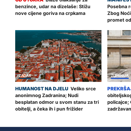
benzince, udar na dizelaše: Stižu
Posebna re
nove cijene goriva na crpkama
Zbog Noći
promet od
ZADAR
ŽUPANIJA
Veliko srce
anonimnog Zadranina; Nudi
obiteljskog
besplatan odmor u svom stanu za tri
policajce;
obitelji, a čeka ih i pun frižider
zadržavan