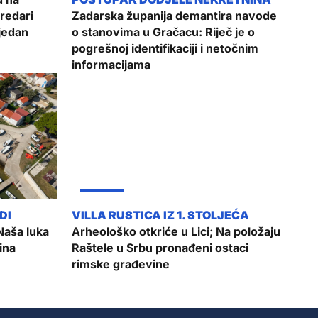
redari
Zadarska županija demantira navode
tjedan
o stanovima u Gračacu: Riječ je o
pogrešnoj identifikaciji i netočnim
informacijama
ŽUPANIJA
Naša luka
Arheološko otkriće u Lici; Na položaju
ina
Raštele u Srbu pronađeni ostaci
rimske građevine