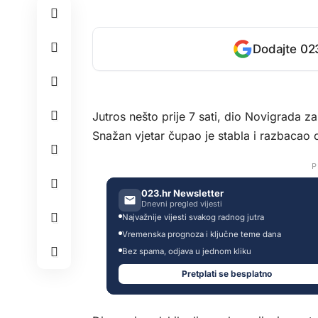
Dodajte 023
Jutros nešto prije 7 sati, dio Novigrada zah
Snažan vjetar čupao je stabla i razbacao 
P
023.hr Newsletter
Dnevni pregled vijesti
Najvažnije vijesti svakog radnog jutra
Vremenska prognoza i ključne teme dana
Bez spama, odjava u jednom kliku
Pretplati se besplatno