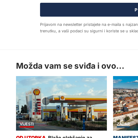
P
Prijavom na newsletter pristajete na e-maila s najza
trenutku, a vaši podaci su sigurni i koriste se u sk
Možda vam se sviđa i ovo...
VIJESTI
ZADAR
Blaže olakšanje za