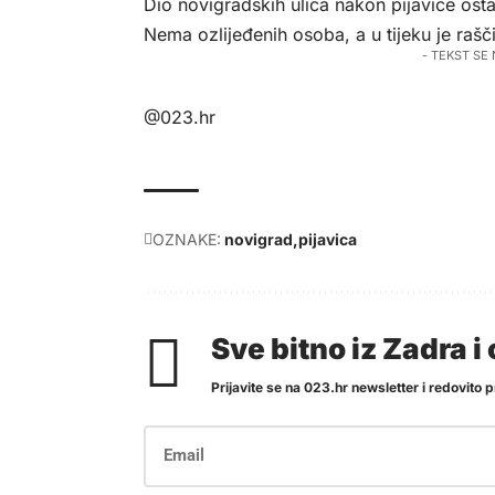
Dio novigradskih ulica nakon pijavice ost
Nema ozlijeđenih osoba, a u tijeku je rašči
- TEKST SE
@023.hr
OZNAKE:
novigrad
pijavica
Sve bitno iz Zadra 
Prijavite se na 023.hr newsletter i redovito pr