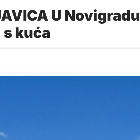
VICA U Novigradu 
 s kuća