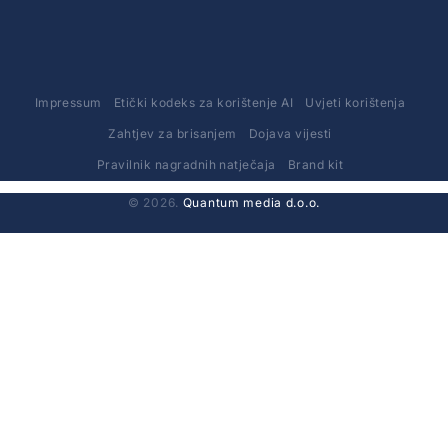
Impressum
Etički kodeks za korištenje AI
Uvjeti korištenja
Zahtjev za brisanjem
Dojava vijesti
Pravilnik nagradnih natječaja
Brand kit
© 2026.
Quantum media d.o.o.