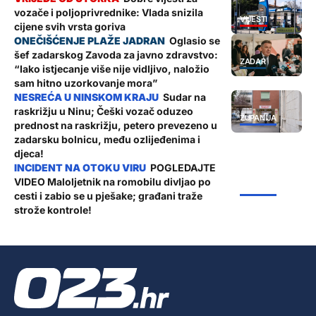
vozače i poljoprivrednike: Vlada snizila
VIJESTI
cijene svih vrsta goriva
Oglasio se
šef zadarskog Zavoda za javno zdravstvo:
ZADAR
“Iako istjecanje više nije vidljivo, naložio
sam hitno uzorkovanje mora”
Sudar na
raskrižju u Ninu; Češki vozač oduzeo
ŽUPANIJA
prednost na raskrižju, petero prevezeno u
zadarsku bolnicu, među ozlijeđenima i
djeca!
POGLEDAJTE
VIDEO Maloljetnik na romobilu divljao po
ŽUPANIJA
cesti i zabio se u pješake; građani traže
strože kontrole!