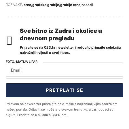
OZNAKE:
crno
gradsko groblje
groblje crno
nasadi
Sve bitno iz Zadra i okolice u
dnevnom pregledu
Prijavite se na 023.hr newsletter i redovito primajte selekciju
najvažnijih vijesti u svoj inbox.
MATIJA LIPAR
PRETPLATI SE
Prijavom na newsletter pristajete na e-maila s najzanimljivijim sadržajem
našeg portala. Odjaviti se možete u svakom trenutku, a vaši podaci su
sigurni i koriste se u skladu s GDPR-om.