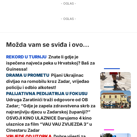
- OGLAS -
- OGLAS -
Možda vam se sviđa i ovo...
Znate li gdje je
ispečena najveća peka u Hrvatskoj? Baš za
ŽUPANIJA
Guinessa!
Pijani Ukrajinac
divljao na romobilu kroz Zadar, vrijeđao
ZADAR
policiju i odbio alkotest!
Udruga Zaratinići traži odgovore od OB
ZADAR
Zadar; “Gdje je zapela zdravstvena skrb za
najranjiviju djecu u Zadarskoj županiji?”
OSVOJI KINO ULAZNICE Darujemo 4 kino
ulaznice za film “VAU VAU ZVIJEZDA 3” u
SHOW
Cinestaru Zadar
Dobre vijesti za