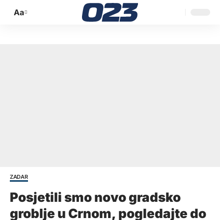
Aa
Promijeni
veličinu
slova
ZADAR
Posjetili smo novo gradsko
groblje u Crnom, pogledajte do