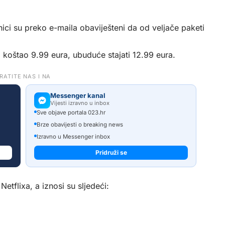
tnici su preko e-maila obaviješteni da od veljače paketi
 koštao 9.99 eura, ubuduće stajati 12.99 eura.
RATITE NAS I NA
Messenger kanal
Vijesti izravno u inbox
Sve objave portala 023.hr
Brze obavijesti o breaking news
Izravno u Messenger inbox
Pridruži se
Netflixa, a iznosi su sljedeći: