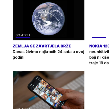
SCI-TECH
SCI-TECH
Danas živimo najkraćih 24 sata u ovoj
neuništivi
godini
boji ni kiš
traje 19 d