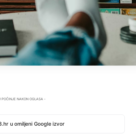
J POČINJE NAKON OGLASA -
.hr u omiljeni Google izvor