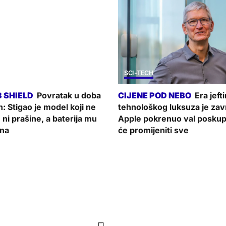
SCI-TECH
Povratak u doba
Era jefti
h: Stigao je model koji ne
tehnološkog luksuza je zav
e ni prašine, a baterija mu
Apple pokrenuo val poskupl
ana
će promijeniti sve