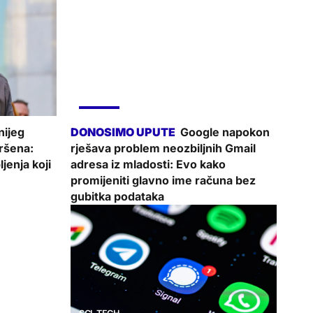
SCI-TECH
nijeg
Google napokon
ršena:
rješava problem neozbiljnih Gmail
jenja koji
adresa iz mladosti: Evo kako
promijeniti glavno ime računa bez
gubitka podataka