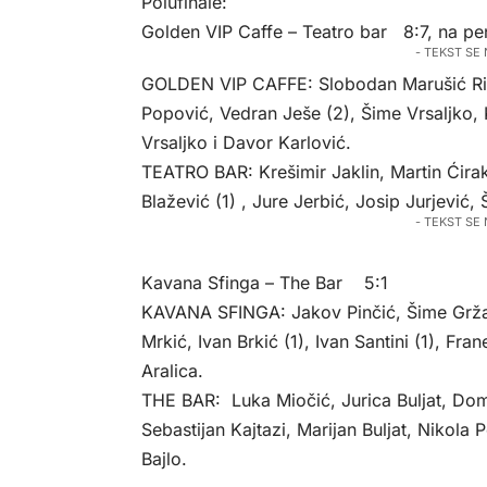
Polufinale:
Golden VIP Caffe – Teatro bar 8:7, na pe
- TEKST SE
GOLDEN VIP CAFFE: Slobodan Marušić Riba
Popović, Vedran Ješe (2), Šime Vrsaljko, K
Vrsaljko i Davor Karlović.
TEATRO BAR: Krešimir Jaklin, Martin Ćirak
Blažević (1) , Jure Jerbić, Josip Jurjević,
- TEKST SE
Kavana Sfinga – The Bar 5:1
KAVANA SFINGA: Jakov Pinčić, Šime Gržan
Mrkić, Ivan Brkić (1), Ivan Santini (1), Fran
Aralica.
THE BAR: Luka Miočić, Jurica Buljat, Domag
Sebastijan Kajtazi, Marijan Buljat, Nikola 
Bajlo.