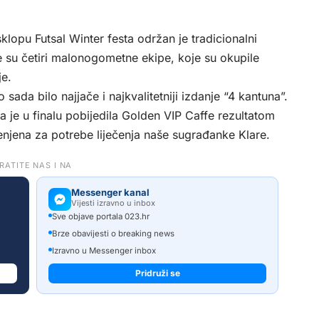
klopu Futsal Winter festa održan je tradicionalni
le su četiri malonogometne ekipe, koje su okupile
je.
ada bilo najjače i najkvalitetniji izdanje “4 kantuna”.
a je u finalu pobijedila Golden VIP Caffe rezultatom
jenjena za potrebe liječenja naše sugrađanke Klare.
RATITE NAS I NA
Messenger kanal
Vijesti izravno u inbox
Sve objave portala 023.hr
Brze obavijesti o breaking news
Izravno u Messenger inbox
Pridruži se