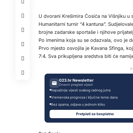
U dvorani Krešimira Ćosića na Višnjiku u s
Humanitarni turnir “4 kantuna”. Sudjelova
brojne zadarske sportaše i njihove prijatel
Po imenima koja su se odazvala, ovo je do s
Prvo mjesto osvojila je Kavana Sfinga, koj
7:4. Sva prikupljena sredstva biti će nami
P
023.hr Newsletter
Dnevni pregled vijesti
Najvažnije vijesti svakog radnog jutra
Vremenska prognoza i ključne teme dana
Bez spama, odjava u jednom kliku
Pretplati se besplatno