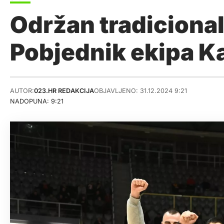
Održan tradicional
Pobjednik ekipa K
AUTOR:
023.HR REDAKCIJA
OBJAVLJENO: 31.12.2024 9:21
NADOPUNA: 9:21