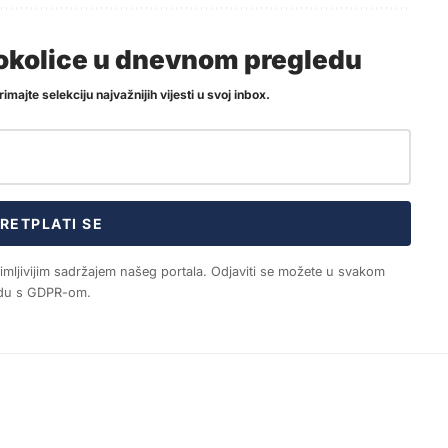
i okolice u dnevnom pregledu
imajte selekciju najvažnijih vijesti u svoj inbox.
RETPLATI SE
nimljivijim sadržajem našeg portala. Odjaviti se možete u svakom
ladu s GDPR-om.