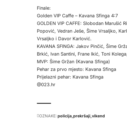
Finale:
Golden VIP Caffe – Kavana Sfinga 4:7
GOLDEN VIP CAFFE: Slobodan Marušić Rib
Popović, Vedran Ješe, Šime Vrsaljko, Karlo
Vrsaljko i Davor Karlović.
KAVANA SFINGA: Jakov Pinčić, Šime Gržan
Brkić, Ivan Santini, Frane Ikić, Toni Kolega,
MVP: Šime Gržan (Kavana Sfinga)
Pehar za prvo mjesto: Kavana Sfinga
Prijelazni pehar: Kavana Sfinga
@023.hr
OZNAKE:
policija
prekršaji
vikend