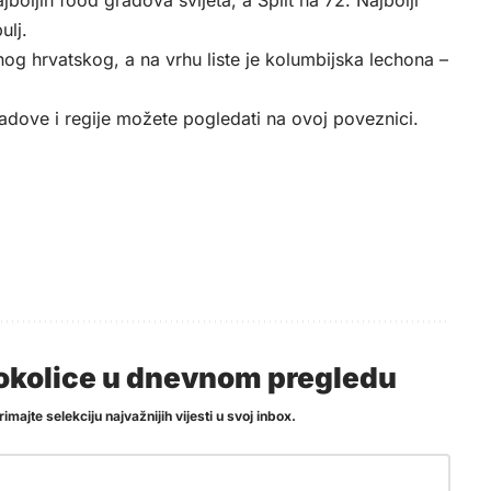
boljih food gradova svijeta, a Split na 72. Najbolji
ulj.
nog hrvatskog, a na vrhu liste je kolumbijska lechona –
radove i regije možete pogledati
na ovoj poveznici
.
i okolice u dnevnom pregledu
imajte selekciju najvažnijih vijesti u svoj inbox.