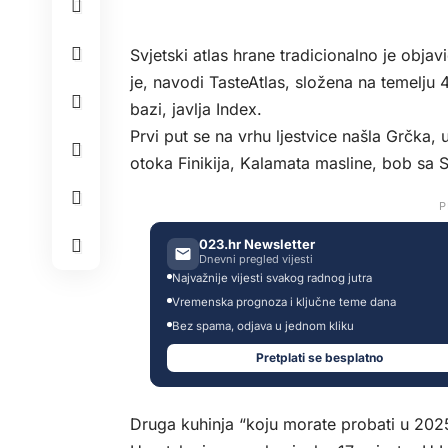
Svjetski atlas hrane tradicionalno je objavio
je, navodi TasteAtlas, složena na temelju 
bazi, javlja
Index
.
Prvi put se na vrhu ljestvice našla Grčka, u
otoka Finikija, Kalamata masline, bob sa Sa
P
023.hr Newsletter
Dnevni pregled vijesti
Najvažnije vijesti svakog radnog jutra
Vremenska prognoza i ključne teme dana
Bez spama, odjava u jednom kliku
Pretplati se besplatno
Druga kuhinja “koju morate probati u 2025.”