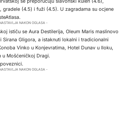
rvatskoj se preporučuju slavonski kulen (4.6),
), gradele (4.5) i fuži (4.5). U zagradama su ocjene
steAtlasa.
 NASTAVLJA NAKON OGLASA -
koj ističu se Aura Destilerija, Oleum Maris maslinovo
i Sirana Gligora, a istaknuti lokalni i tradicionalni
Konoba Vinko u Konjevratima, Hotel Dunav u Iloku,
 u Mošćeničkoj Dragi.
 poveznici
.
 NASTAVLJA NAKON OGLASA -