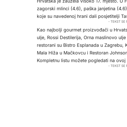
Hrvatska je zauzela visoko 17. mjesto. U H
zagorski mlinci (4.6), paška janjetina (4.6
koje su navedenoj hrani dali posjetitelji Ta
- TEKST SE
Kao najbolji gourmet proizvođači u Hrvats
ulje, Rossi Destilerija, Orna maslinovo ulje 
restorani su Bistro Esplanada u Zagrebu, 
Mala Hiža u Mačkovcu i Restoran Johnson
Kompletnu listu možete pogledati
na ovoj
- TEKST SE