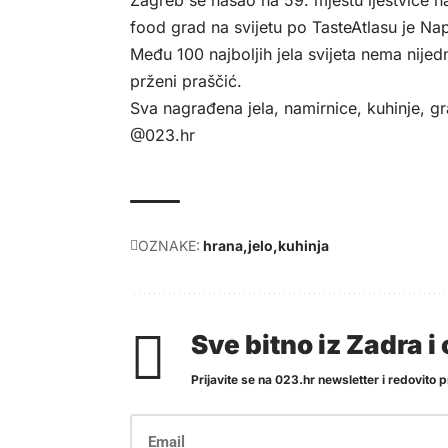
Zagreb se našao na 59. mjestu ljestvice naj
food grad na svijetu po TasteAtlasu je Nap
Među 100 najboljih jela svijeta nema nijed
prženi praščić.
Sva nagrađena jela, namirnice, kuhinje, g
@023.hr
OZNAKE:
hrana
jelo
kuhinja
Sve bitno iz Zadra 
Prijavite se na 023.hr newsletter i redovito pr