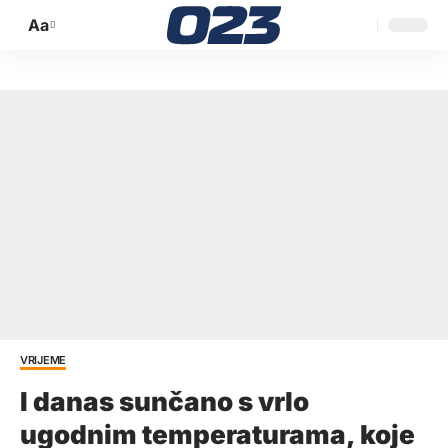
Aa
Promijeni
veličinu
slova
VRIJEME
I danas sunčano s vrlo
ugodnim temperaturama, koje