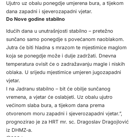
Ujutro uz obalu ponegdje umjerena bura, a tijekom
dana zapadni i sjeverozapadni vjetar.
Do Nove godine stabilno
Idućih dana u unutrašnjosti stabilno – pretežno
sunčano samo ponegdje s povećanom naoblakom.
Jutra će biti hladna s mrazom te mjestimice maglom
koja se ponegdje može i dulje zadržati. Dnevna
temperatura ovisit će o zadražavanju magle i niskih
oblaka. U srijedu mjestimice umjeren jugozapadni
vjetar.
I na Jadranu stabilno – bit će obilje sunčanog
vremena, a vjetar će oslabjeti. Uz obalu ujutro
većinom slaba bura, a tijekom dana prema
otvorenom moru zapadni i sjeverozapadni vjetar.”,
prognozirao je za
HRT
mr. sc. Dragoslav Dragojlović
iz DHMZ-a.