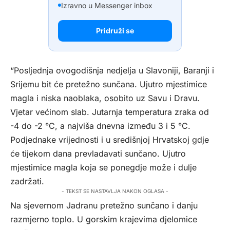
Izravno u Messenger inbox
Pridruži se
“Posljednja ovogodišnja nedjelja u Slavoniji, Baranji i
Srijemu bit će pretežno sunčana. Ujutro mjestimice
magla i niska naoblaka, osobito uz Savu i Dravu.
Vjetar većinom slab. Jutarnja temperatura zraka od
-4 do -2 °C, a najviša dnevna između 3 i 5 °C.
Podjednake vrijednosti i u središnjoj Hrvatskoj gdje
će tijekom dana prevladavati sunčano. Ujutro
mjestimice magla koja se ponegdje može i dulje
zadržati.
- TEKST SE NASTAVLJA NAKON OGLASA -
Na sjevernom Jadranu pretežno sunčano i danju
razmjerno toplo. U gorskim krajevima djelomice