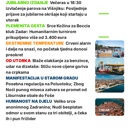
Večeras u 18:30
izvlačenje parova na Višnjiku: Posljednje
SPORT
prijave za jubilarne okršaje koji startaju u
utorak
Srce Kožina za Boccia
klub Zadar: Humanitarnim turnirom
SPORT
prikupljeno više od 3.400 eura
Crveni alarm
i dalje na snazi, no početak tjedna donosi
VRIJEME
preokret
Blaže olakšanje za benzince,
udar na dizelaše: Stižu nove cijene goriva
VIJESTI
na crpkama
Posebna regulacija na Poluotoku; Zbog
ZADAR
Noći punog miseca zatvara se promet od
Liburnske obale do Foše
Veliko srce
anonimnog Zadranina; Nudi besplatan
ZADAR
odmor u svom stanu za tri obitelji, a čeka
ih i pun frižider