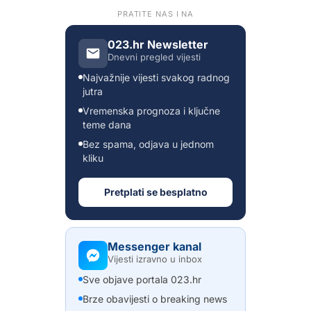
PRATITE NAS I NA
023.hr Newsletter
Dnevni pregled vijesti
Najvažnije vijesti svakog radnog
jutra
Vremenska prognoza i ključne
teme dana
Bez spama, odjava u jednom
kliku
Pretplati se besplatno
Messenger kanal
Vijesti izravno u inbox
Sve objave portala 023.hr
Brze obavijesti o breaking news