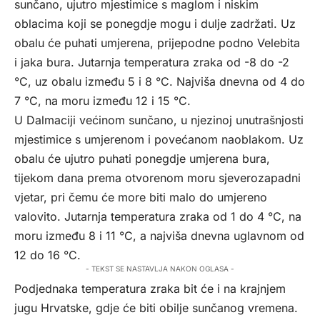
sunčano, ujutro mjestimice s maglom i niskim
oblacima koji se ponegdje mogu i dulje zadržati. Uz
obalu će puhati umjerena, prijepodne podno Velebita
i jaka bura. Jutarnja temperatura zraka od -8 do -2
°C, uz obalu između 5 i 8 °C. Najviša dnevna od 4 do
7 °C, na moru između 12 i 15 °C.
U Dalmaciji većinom sunčano, u njezinoj unutrašnjosti
mjestimice s umjerenom i povećanom naoblakom. Uz
obalu će ujutro puhati ponegdje umjerena bura,
tijekom dana prema otvorenom moru sjeverozapadni
vjetar, pri čemu će more biti malo do umjereno
valovito. Jutarnja temperatura zraka od 1 do 4 °C, na
moru između 8 i 11 °C, a najviša dnevna uglavnom od
12 do 16 °C.
- TEKST SE NASTAVLJA NAKON OGLASA -
Podjednaka temperatura zraka bit će i na krajnjem
jugu Hrvatske, gdje će biti obilje sunčanog vremena.