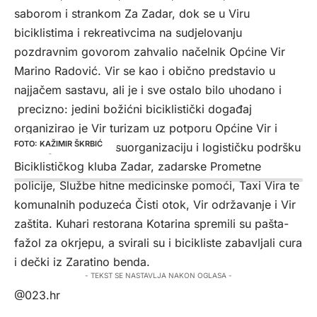
saborom i strankom Za Zadar, dok se u Viru
biciklistima i rekreativcima na sudjelovanju
pozdravnim govorom zahvalio načelnik Općine Vir
Marino Radović. Vir se kao i obično predstavio u
najjačem sastavu, ali je i sve ostalo bilo uhodano i
precizno: jedini božićni biciklistički događaj
organizirao je Vir turizam uz potporu Općine Vir i
KAŽIMIR ŠKRBIĆ
virskog TZ-a te uz suorganizaciju i logističku podršku
Biciklističkog kluba Zadar, zadarske Prometne
policije, Službe hitne medicinske pomoći, Taxi Vira te
komunalnih poduzeća Čisti otok, Vir održavanje i Vir
zaštita. Kuhari restorana Kotarina spremili su pašta-
fažol za okrjepu, a svirali su i bicikliste zabavljali cura
i dečki iz Zaratino benda.
- TEKST SE NASTAVLJA NAKON OGLASA -
@023.hr