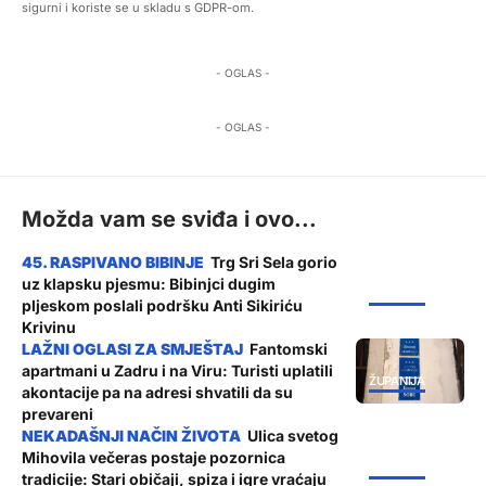
sigurni i koriste se u skladu s GDPR-om.
- OGLAS -
- OGLAS -
Možda vam se sviđa i ovo...
Trg Sri Sela gorio
uz klapsku pjesmu: Bibinjci dugim
ŽUPANIJA
pljeskom poslali podršku Anti Sikiriću
Krivinu
Fantomski
apartmani u Zadru i na Viru: Turisti uplatili
ŽUPANIJA
akontacije pa na adresi shvatili da su
prevareni
Ulica svetog
Mihovila večeras postaje pozornica
ŽUPANIJA
tradicije: Stari običaji, spiza i igre vraćaju