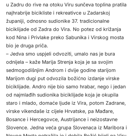
u Zadru do rive na otoku Viru sunčeva toplina pratila
najhrabrije bicikliste i rekreativce u Zadarskoj
županiji, odnosno sudionike 37. tradicionalne
biciklijade od Zadra do Vira. No potez od križanja
kod Nina i Privlake preko Sabunika i Virskog mosta
bio je druga priča.
– Jedva smo uspjeli odvoziti, umalo nas je bura
odnijela – kaže Marija Strenja koja je sa svojim
sedmogodišnjim Androm i dvije godine starijom
Marijom dugi put odvozila božićno izdanje virske
biciklijade. Andro nije bio samo hrabar, nego i jedan
od najmlađih sudionika biciklijade koja je okupila
staro i mlado, domaće ljude iz Vira, potom Zadrane,
virske vikendaše iz cijele Hrvatske, pa Mađare,
Bosance i Hercegovce, Austrijance i neizostavne
Slovence. Jedna veća grupa Slovenaca iz Maribora i
Novog Mesta potražila je i dobila Božić bijeli na Viru,