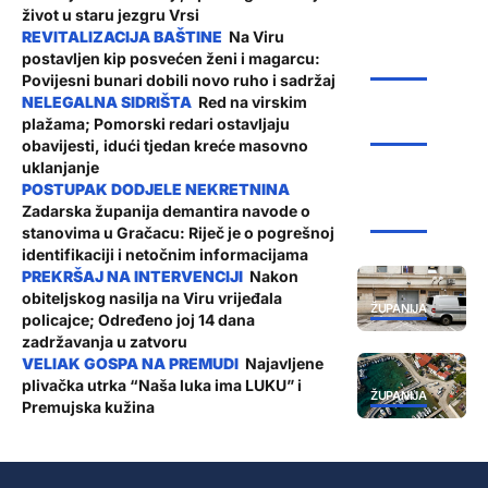
život u staru jezgru Vrsi
Na Viru
postavljen kip posvećen ženi i magarcu:
ŽUPANIJA
Povijesni bunari dobili novo ruho i sadržaj
Red na virskim
plažama; Pomorski redari ostavljaju
ŽUPANIJA
obavijesti, idući tjedan kreće masovno
uklanjanje
Zadarska županija demantira navode o
ŽUPANIJA
stanovima u Gračacu: Riječ je o pogrešnoj
identifikaciji i netočnim informacijama
Nakon
obiteljskog nasilja na Viru vrijeđala
ŽUPANIJA
policajce; Određeno joj 14 dana
zadržavanja u zatvoru
Najavljene
plivačka utrka “Naša luka ima LUKU” i
ŽUPANIJA
Premujska kužina