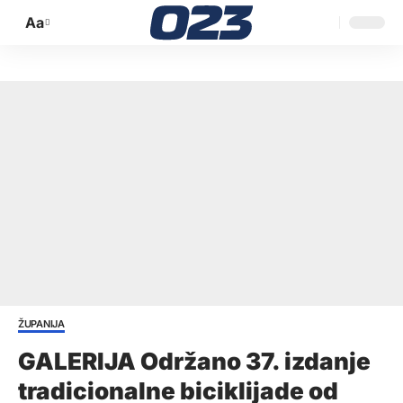
Aa
Promijeni
veličinu
slova
ŽUPANIJA
GALERIJA Održano 37. izdanje
tradicionalne biciklijade od