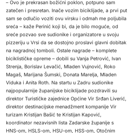
– Ovo je prekrasan božićni poklon, potpuno sam
zatečen i presretan. Inače vozim biciklijade, a prvi put
sam se odlučio voziti ovu virsku i odmah me poljubila
sreća – kaže Perinić koji bi, da je bilo moguće, od
sreće pozvao sve sudionike i organizatore u svoju
pizzeriju u Vrsi da se dostojno proslavi glavni dobitak
na nagradnoj tomboli. Ostale nagrade – komplete
biciklističke opreme – dobili su Vanja Petrović, Ivan
Strenja, Borislav Levačić, Mladen Vujnović, Roko
Magaš, Marijana Šumski, Donata Marelja, Mladen
Viduka i Anita Roth. Na startu u Zadru sudionike
najpopularnije županijske biciklijade pozdravili su
direktor Turističke zajednice Općine Vir Srđan Liverić,
direktor destinacijske menadžment kompanije Vir
turizam Kristijan Bašić te Kristijan Kapović,
koordinator nezavisnih lista Zadarske županije s
HNS-om, HSLS-om, HSU-om, HSS-om, Otočnim