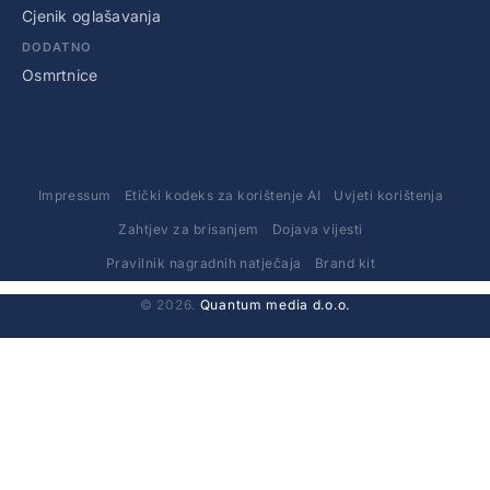
Cjenik oglašavanja
DODATNO
Osmrtnice
Impressum
Etički kodeks za korištenje AI
Uvjeti korištenja
Zahtjev za brisanjem
Dojava vijesti
Pravilnik nagradnih natječaja
Brand kit
© 2026.
Quantum media d.o.o.