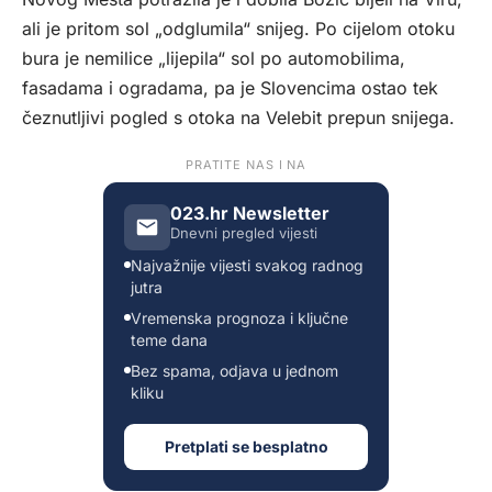
ali je pritom sol „odglumila“ snijeg. Po cijelom otoku
bura je nemilice „lijepila“ sol po automobilima,
fasadama i ogradama, pa je Slovencima ostao tek
čeznutljivi pogled s otoka na Velebit prepun snijega.
PRATITE NAS I NA
023.hr Newsletter
Dnevni pregled vijesti
Najvažnije vijesti svakog radnog
jutra
Vremenska prognoza i ključne
teme dana
Bez spama, odjava u jednom
kliku
Pretplati se besplatno