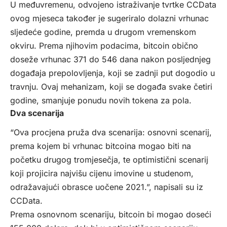
U međuvremenu, odvojeno istraživanje tvrtke CCData
ovog mjeseca također je sugeriralo dolazni vrhunac
sljedeće godine, premda u drugom vremenskom
okviru. Prema njihovim podacima, bitcoin obično
doseže vrhunac 371 do 546 dana nakon posljednjeg
događaja prepolovljenja, koji se zadnji put dogodio u
travnju. Ovaj mehanizam, koji se događa svake četiri
godine, smanjuje ponudu novih tokena za pola.
Dva scenarija
“Ova procjena pruža dva scenarija: osnovni scenarij,
prema kojem bi vrhunac bitcoina mogao biti na
početku drugog tromjesečja, te optimistični scenarij
koji projicira najvišu cijenu imovine u studenom,
odražavajući obrasce uočene 2021.”, napisali su iz
CCData.
Prema osnovnom scenariju, bitcoin bi mogao doseći