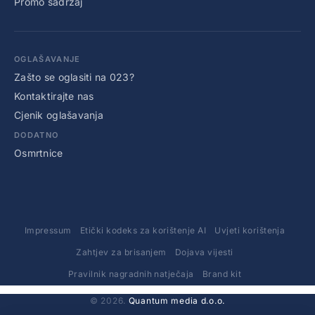
Promo sadržaj
OGLAŠAVANJE
Zašto se oglasiti na 023?
Kontaktirajte nas
Cjenik oglašavanja
DODATNO
Osmrtnice
Impressum
Etički kodeks za korištenje AI
Uvjeti korištenja
Zahtjev za brisanjem
Dojava vijesti
Pravilnik nagradnih natječaja
Brand kit
© 2026.
Quantum media d.o.o.