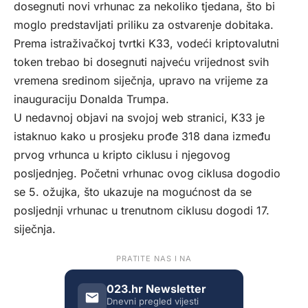
dosegnuti novi vrhunac za nekoliko tjedana, što bi
moglo predstavljati priliku za ostvarenje dobitaka.
Prema istraživačkoj tvrtki K33, vodeći kriptovalutni
token trebao bi dosegnuti najveću vrijednost svih
vremena sredinom siječnja, upravo na vrijeme za
inauguraciju Donalda Trumpa.
U nedavnoj objavi na svojoj web stranici, K33 je
istaknuo kako u prosjeku prođe 318 dana između
prvog vrhunca u kripto ciklusu i njegovog
posljednjeg. Početni vrhunac ovog ciklusa dogodio
se 5. ožujka, što ukazuje na mogućnost da se
posljednji vrhunac u trenutnom ciklusu dogodi 17.
siječnja.
PRATITE NAS I NA
023.hr Newsletter
Dnevni pregled vijesti