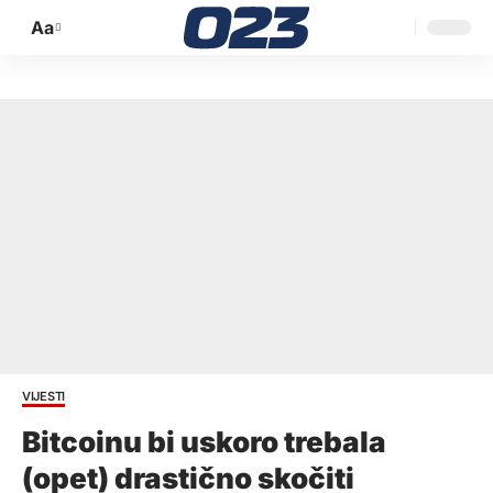
Aa
Promijeni
veličinu
slova
VIJESTI
Bitcoinu bi uskoro trebala
(opet) drastično skočiti