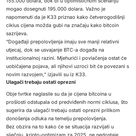
155.000 dolara, dok bi u optimističnom scenariju
mogao dosegnuti 195.000 dolara. Važno je
napomenuti da je K33 priznao kako četverogodišnji
ciklus cijena možda gubi na značaju kako bitcoin
sazrijeva.
“Događaji prepolovljenja imaju sve manji relativni
utjecaj, dok se usvajanje BTC-a događa na
institucionalnoj razini. Mjehurići i povlačenja ostat će
uobičajena pojava, ali njihovi uzroci bit će povezani s
novim razvojem,” izjavili su iz K33.
Ulagači trebaju ostati oprezni
Obje tvrtke naglasile su da je cijena bitcoina u
prošlosti odstupala od predviđenih normi ciklusa, što
sugerira da ulagači trebaju ostati oprezni prilikom
donošenja odluka na temelju prepolovljenja.
Bez obzira na to kako će se situacija razvijati u
siječnju, kripto-optimizam za 2025. ne nedostaje.