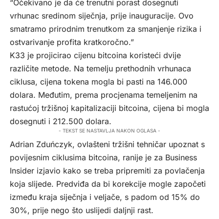
“Očekivano je da će trenutni porast dosegnuti
vrhunac sredinom siječnja, prije inauguracije. Ovo
smatramo prirodnim trenutkom za smanjenje rizika i
ostvarivanje profita kratkoročno.”
K33 je projicirao cijenu bitcoina koristeći dvije
različite metode. Na temelju prethodnih vrhunaca
ciklusa, cijena tokena mogla bi pasti na 146.000
dolara. Međutim, prema procjenama temeljenim na
rastućoj tržišnoj kapitalizaciji bitcoina, cijena bi mogla
dosegnuti i 212.500 dolara.
- TEKST SE NASTAVLJA NAKON OGLASA -
Adrian Zduńczyk, ovlašteni tržišni tehničar upoznat s
povijesnim ciklusima bitcoina, ranije je za Business
Insider izjavio kako se treba pripremiti za povlačenja
koja slijede. Predviđa da bi korekcije mogle započeti
između kraja siječnja i veljače, s padom od 15% do
30%, prije nego što uslijedi daljnji rast.