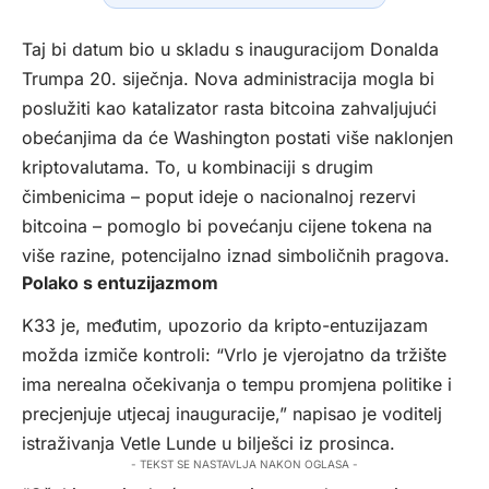
Taj bi datum bio u skladu s inauguracijom Donalda
Trumpa 20. siječnja. Nova administracija mogla bi
poslužiti kao katalizator rasta bitcoina zahvaljujući
obećanjima da će Washington postati više naklonjen
kriptovalutama. To, u kombinaciji s drugim
čimbenicima – poput ideje o nacionalnoj rezervi
bitcoina – pomoglo bi povećanju cijene tokena na
više razine, potencijalno iznad simboličnih pragova.
Polako s entuzijazmom
K33 je, međutim, upozorio da kripto-entuzijazam
možda izmiče kontroli: “Vrlo je vjerojatno da tržište
ima nerealna očekivanja o tempu promjena politike i
precjenjuje utjecaj inauguracije,” napisao je voditelj
istraživanja Vetle Lunde u bilješci iz prosinca.
- TEKST SE NASTAVLJA NAKON OGLASA -