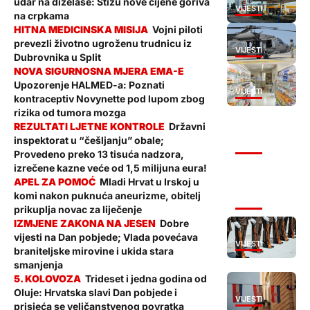
udar na dizelaše: Stižu nove cijene goriva
VIJESTI
na crpkama
Vojni piloti
prevezli životno ugroženu trudnicu iz
VIJESTI
Dubrovnika u Split
Upozorenje HALMED-a: Poznati
VIJESTI
kontraceptiv Novynette pod lupom zbog
rizika od tumora mozga
Državni
inspektorat u “češljanju” obale;
VIJESTI
Provedeno preko 13 tisuća nadzora,
izrečene kazne veće od 1,5 milijuna eura!
Mladi Hrvat u Irskoj u
komi nakon puknuća aneurizme, obitelj
VIJESTI
prikuplja novac za liječenje
Dobre
vijesti na Dan pobjede; Vlada povećava
VIJESTI
braniteljske mirovine i ukida stara
smanjenja
Trideset i jedna godina od
Oluje: Hrvatska slavi Dan pobjede i
VIJESTI
prisjeća se veličanstvenog povratka