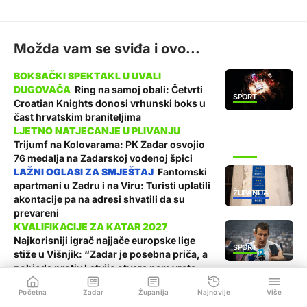
Možda vam se sviđa i ovo...
Ring na samoj obali: Četvrti
SPORT
Croatian Knights donosi vrhunski boks u
čast hrvatskim braniteljima
Trijumf na Kolovarama: PK Zadar osvojio
SPORT
76 medalja na Zadarskoj vodenoj špici
Fantomski
apartmani u Zadru i na Viru: Turisti uplatili
ŽUPANIJA
akontacije pa na adresi shvatili da su
prevareni
Najkorisniji igrač najjače europske lige
SPORT
stiže u Višnjik: “Zadar je posebna priča, a
pobjeda protiv Latvije otvara nam vrata
Svjetskog prvenstva”
Početna
Zadar
Županija
Najnovije
Više
Večeras u 18:30