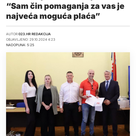
“Sam čin pomaganja za vas je
najveća moguća plaća”
AUTOR:
023.HR REDAKCIJA
OBJAVLJENO: 29.10.2024 4:23
NADOPUNA: 5:25