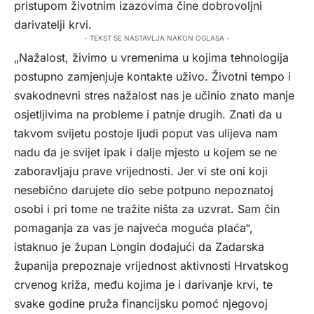
pristupom životnim izazovima čine dobrovoljni
darivatelji krvi.
- TEKST SE NASTAVLJA NAKON OGLASA -
„Nažalost, živimo u vremenima u kojima tehnologija
postupno zamjenjuje kontakte uživo. Životni tempo i
svakodnevni stres nažalost nas je učinio znato manje
osjetljivima na probleme i patnje drugih. Znati da u
takvom svijetu postoje ljudi poput vas ulijeva nam
nadu da je svijet ipak i dalje mjesto u kojem se ne
zaboravljaju prave vrijednosti. Jer vi ste oni koji
nesebično darujete dio sebe potpuno nepoznatoj
osobi i pri tome ne tražite ništa za uzvrat. Sam čin
pomaganja za vas je najveća moguća plaća“,
istaknuo je župan Longin dodajući da Zadarska
županija prepoznaje vrijednost aktivnosti Hrvatskog
crvenog križa, među kojima je i darivanje krvi, te
svake godine pruža financijsku pomoć njegovoj