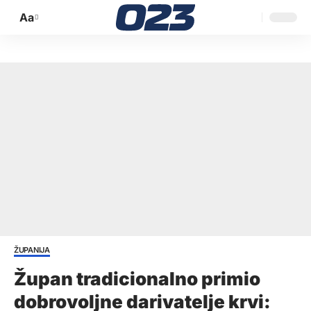
Aa
Promijeni
veličinu
slova
ŽUPANIJA
Župan tradicionalno primio
dobrovoljne darivatelje krvi: