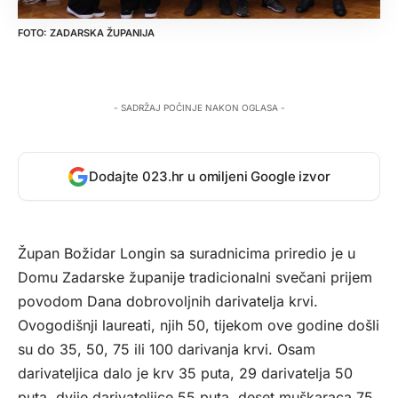
ZADARSKA ŽUPANIJA
- SADRŽAJ POČINJE NAKON OGLASA -
Dodajte 023.hr u omiljeni Google izvor
Župan Božidar Longin sa suradnicima priredio je u
Domu Zadarske županije tradicionalni svečani prijem
povodom Dana dobrovoljnih darivatelja krvi.
Ovogodišnji laureati, njih 50, tijekom ove godine došli
su do 35, 50, 75 ili 100 darivanja krvi. Osam
darivateljica dalo je krv 35 puta, 29 darivatelja 50
puta, dvije darivateljice 55 puta, deset muškaraca 75