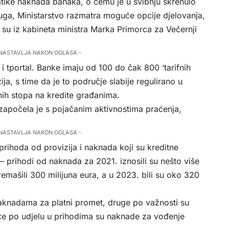
matike naknada banaka, o čemu je u svibnju skrenulo
ga, Ministarstvo razmatra moguće opcije djelovanja,
i su iz kabineta ministra Marka Primorca za Večernji
 NASTAVLJA NAKON OGLASA -
i tportal. Banke imaju od 100 do čak 800 ‘tarifnih
ija, s time da je to područje slabije regulirano u
nih stopa na kredite građanima.
apočela je s pojačanim aktivnostima praćenja,
 NASTAVLJA NAKON OGLASA -
prihoda od provizija i naknada koji su kreditne
 – prihodi od naknada za 2021. iznosili su nešto više
emašili 300 milijuna eura, a u 2023. bili su oko 320
naknadama za platni promet, druge po važnosti su
eće po udjelu u prihodima su naknade za vođenje