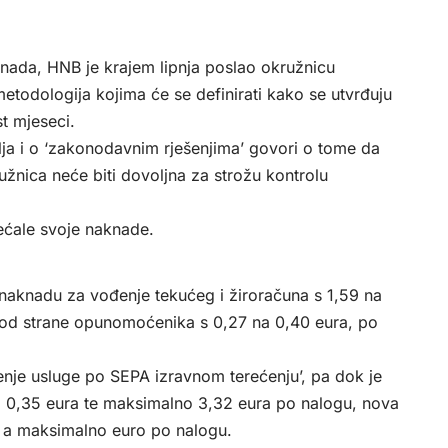
nada, HNB je krajem lipnja poslao okružnicu
todologija kojima će se definirati kako se utvrđuju
t mjeseci.
šlja i o ‘zakonodavnim rješenjima’ govori o tome da
žnica neće biti dovoljna za strožu kontrolu
ećale svoje naknade.
 naknadu za vođenje tekućeg i žiroračuna s 1,59 na
 od strane opunomoćenika s 0,27 na 0,40 eura, po
šenje usluge po SEPA izravnom terećenju’, pa dok je
o 0,35 eura te maksimalno 3,32 eura po nalogu, nova
, a maksimalno euro po nalogu.