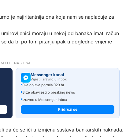
o je najiritantnija ona koja nam se naplaćuje za
i umirovljenici moraju u nekoj od banaka imati račun
ini se da bi po tom pitanju ipak u dogledno vrijeme
RATITE NAS I NA
Messenger kanal
Vijesti izravno u inbox
Sve objave portala 023.hr
Brze obavijesti o breaking news
Izravno u Messenger inbox
Pridruži se
nali da će se ići u izmjenu sustava bankarskih naknada.