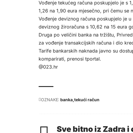
Vođenje tekućeg računa poskupjelo je s 1
1,26 na 1,90 eura mjesečno, pri čemu se n
Vođenje deviznog računa poskupjelo je u 
deviznog žiroračuna s 10,62 na 15 eura go
Druga po veličini banka na tržištu, Privr
za vođenje transakcijskih računa i dio kre
Tarife bankarskih naknada javno su dostup
komparirati, prenosi
tportal
.
@023.hr
OZNAKE:
banka
tekući račun
Sve bitno iz Zadra 