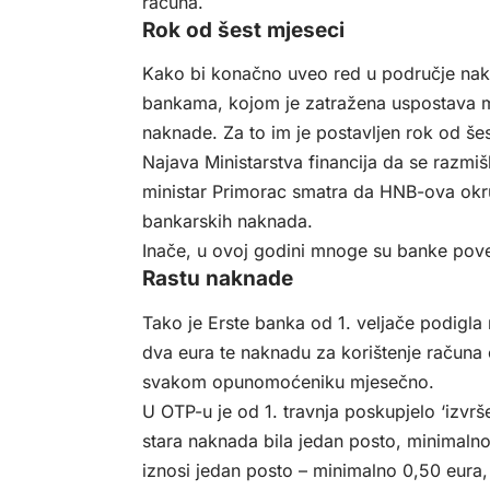
računa.
Rok od šest mjeseci
Kako bi konačno uveo red u područje nak
bankama, kojom je zatražena uspostava me
naknade. Za to im je postavljen rok od šes
Najava Ministarstva financija da se razmi
ministar Primorac smatra da HNB-ova okru
bankarskih naknada.
Inače, u ovoj godini mnoge su banke pov
Rastu naknade
Tako je Erste banka od 1. veljače podigla
dva eura te naknadu za korištenje računa
svakom opunomoćeniku mjesečno.
U OTP-u je od 1. travnja poskupjelo ‘izvr
stara naknada bila jedan posto, minimaln
iznosi jedan posto – minimalno 0,50 eura