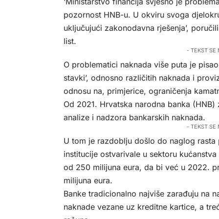
‘Ministarstvo financija svjesno je proble
pozornost HNB-u. U okviru svoga djelokru
uključujući zakonodavna rješenja’, poručil
list.
- TEKST SE
O problematici naknada više puta je pisao 
stavki’, odnosno različitih naknada i proviz
odnosu na, primjerice, ograničenja kamat
Od 2021. Hrvatska narodna banka (HNB) z
analize i nadzora bankarskih naknada.
- TEKST SE
U tom je razdoblju došlo do naglog rasta 
institucije ostvarivale u sektoru kućanstva
od 250 milijuna eura, da bi već u 2022. pr
milijuna eura.
Banke tradicionalno najviše zarađuju na 
naknade vezane uz kreditne kartice, a tr