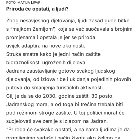
MATIJA LIPAR
Priroda će opstati, a ljudi?
Zbog nesavjesnog djelovanja, ljudi zasad gube bitke
s “majkom Zemljom”, koja se već suočavala s brojnim
promjenama i opstala je jer se priroda
uvijek adaptira na nove okolnosti.
Struka smatra kako je jedni način zaštite
bioraznolikosti ugroženih dijelova
Jadrana zaustavljanje gotovo svakog ljudskog
djelovanja, od izlova ribe i ukidanja pojedinih plovnih
putova do smanjenja turističkih aktivnosti.
Cilj je da se do 2030. godine zaštiti 30 posto
Jadranskog mora, a od toga bi trećina trebala biti
pod režimom stroge zaštite. U toj politici morat će
sudjelovati sve zemlje s izlazom na Jadran.
“Priroda će svakako opstati, a na nama ljudima je da
promijenimo sadašnji način života ako želimo da