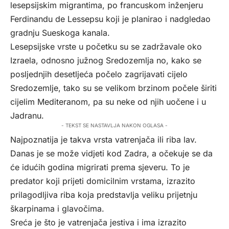
lesepsijskim migrantima, po francuskom inženjeru
Ferdinandu de Lessepsu koji je planirao i nadgledao
gradnju Sueskoga kanala.
Lesepsijske vrste u početku su se zadržavale oko
Izraela, odnosno južnog Sredozemlja no, kako se
posljednjih desetljeća počelo zagrijavati cijelo
Sredozemlje, tako su se velikom brzinom počele širiti
cijelim Mediteranom, pa su neke od njih uočene i u
Jadranu.
- TEKST SE NASTAVLJA NAKON OGLASA -
Najpoznatija je takva vrsta vatrenjača ili riba lav.
Danas je se može vidjeti kod Zadra, a očekuje se da
će idućih godina migrirati prema sjeveru. To je
predator koji prijeti domicilnim vrstama, izrazito
prilagodljiva riba koja predstavlja veliku prijetnju
škarpinama i glavočima.
Sreća je što je vatrenjača jestiva i ima izrazito