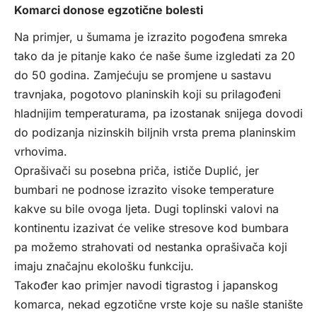
Komarci donose egzotične bolesti
Na primjer, u šumama je izrazito pogođena smreka
tako da je pitanje kako će naše šume izgledati za 20
do 50 godina. Zamjećuju se promjene u sastavu
travnjaka, pogotovo planinskih koji su prilagođeni
hladnijim temperaturama, pa izostanak snijega dovodi
do podizanja nizinskih biljnih vrsta prema planinskim
vrhovima.
Oprašivači su posebna priča, ističe Duplić, jer
bumbari ne podnose izrazito visoke temperature
kakve su bile ovoga ljeta. Dugi toplinski valovi na
kontinentu izazivat će velike stresove kod bumbara
pa možemo strahovati od nestanka oprašivača koji
imaju značajnu ekološku funkciju.
Također kao primjer navodi tigrastog i japanskog
komarca, nekad egzotične vrste koje su našle stanište