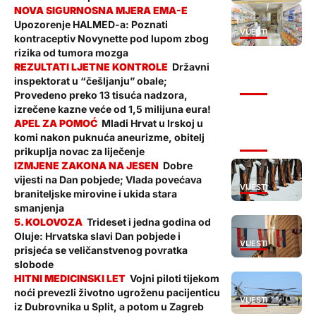
Upozorenje HALMED-a: Poznati
VIJESTI
kontraceptiv Novynette pod lupom zbog
rizika od tumora mozga
Državni
inspektorat u “češljanju” obale;
VIJESTI
Provedeno preko 13 tisuća nadzora,
izrečene kazne veće od 1,5 milijuna eura!
Mladi Hrvat u Irskoj u
komi nakon puknuća aneurizme, obitelj
VIJESTI
prikuplja novac za liječenje
Dobre
vijesti na Dan pobjede; Vlada povećava
VIJESTI
braniteljske mirovine i ukida stara
smanjenja
Trideset i jedna godina od
Oluje: Hrvatska slavi Dan pobjede i
VIJESTI
prisjeća se veličanstvenog povratka
slobode
Vojni piloti tijekom
noći prevezli životno ugroženu pacijenticu
VIJESTI
iz Dubrovnika u Split, a potom u Zagreb