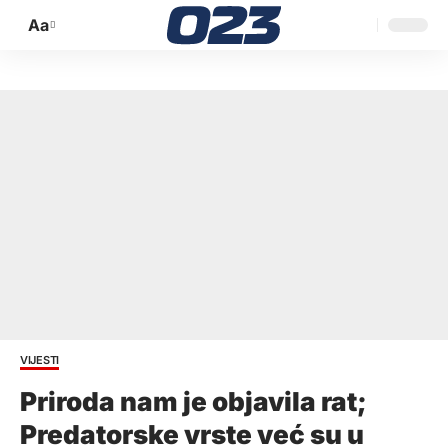
Aa
Promijeni
veličinu
slova
VIJESTI
Priroda nam je objavila rat;
Predatorske vrste već su u