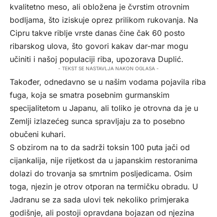
kvalitetno meso, ali obložena je čvrstim otrovnim
bodljama, što iziskuje oprez prilikom rukovanja. Na
Cipru takve riblje vrste danas čine čak 60 posto
ribarskog ulova, što govori kakav dar-mar mogu
učiniti i našoj populaciji riba, upozorava Duplić.
- TEKST SE NASTAVLJA NAKON OGLASA -
Također, odnedavno se u našim vodama pojavila riba
fuga, koja se smatra posebnim gurmanskim
specijalitetom u Japanu, ali toliko je otrovna da je u
Zemlji izlazećeg sunca spravljaju za to posebno
obučeni kuhari.
S obzirom na to da sadrži toksin 100 puta jači od
cijankalija, nije rijetkost da u japanskim restoranima
dolazi do trovanja sa smrtnim posljedicama. Osim
toga, njezin je otrov otporan na termičku obradu. U
Jadranu se za sada ulovi tek nekoliko primjeraka
godišnje, ali postoji opravdana bojazan od njezina