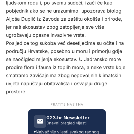
ljudskom rodu i, po svemu sudeći, izaći će kao
pobjednik ako se ne urazumimo, upozorava biolog
Aljoša Duplić iz Zavoda za zaštitu okoliša i prirode,
jer naš ekosustav zbog zatopljenja sve više
ugrožavaju opasne invazivne vrste.
Posljedice tog sukoba već desetljećima su očite i na
području Hrvatske, posebno u moru i primorju gdje
se naočigled mijenja ekosustav. U Jadransko more
prodire flora i fauna iz toplih mora, a neke vrste koje
smatramo zavičajnima zbog nepovoljnih klimatskih
uvjeta napuštaju obitavališta i osvajaju druge
prostore.
PRATITE NAS I NA
023.hr Newsletter
Dnevni pregled vijesti
Najvažnije vijesti svakog radnog