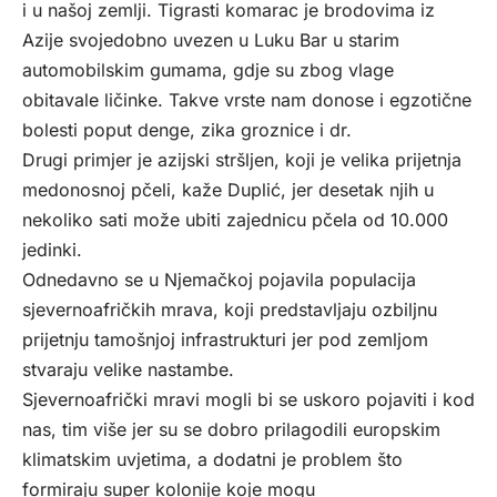
i u našoj zemlji. Tigrasti komarac je brodovima iz
Azije svojedobno uvezen u Luku Bar u starim
automobilskim gumama, gdje su zbog vlage
obitavale ličinke. Takve vrste nam donose i egzotične
bolesti poput denge, zika groznice i dr.
Drugi primjer je azijski stršljen, koji je velika prijetnja
medonosnoj pčeli, kaže Duplić, jer desetak njih u
nekoliko sati može ubiti zajednicu pčela od 10.000
jedinki.
Odnedavno se u Njemačkoj pojavila populacija
sjevernoafričkih mrava, koji predstavljaju ozbiljnu
prijetnju tamošnjoj infrastrukturi jer pod zemljom
stvaraju velike nastambe.
Sjevernoafrički mravi mogli bi se uskoro pojaviti i kod
nas, tim više jer su se dobro prilagodili europskim
klimatskim uvjetima, a dodatni je problem što
formiraju super kolonije koje mogu