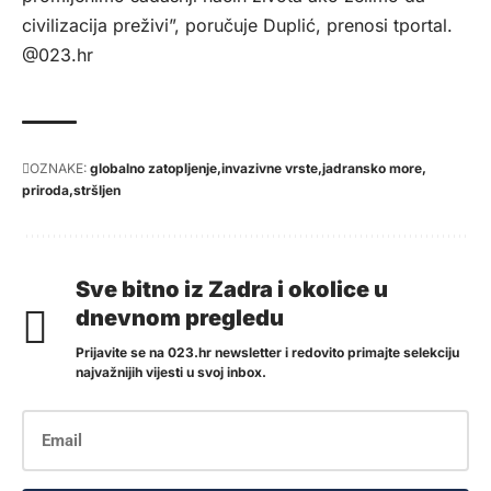
civilizacija preživi”, poručuje Duplić, prenosi
tportal
.
@023.hr
OZNAKE:
globalno zatopljenje
invazivne vrste
jadransko more
priroda
stršljen
Sve bitno iz Zadra i okolice u
dnevnom pregledu
Prijavite se na 023.hr newsletter i redovito primajte selekciju
najvažnijih vijesti u svoj inbox.