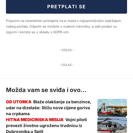
PRETPLATI SE
Prijavom na newsletter pristajete na e-maila s najzanimljivijim sadržajem
našeg portala. Odjaviti se možete u svakom trenutku, a vaši podaci su
sigurni i koriste se u skladu s GDPR-om.
- OGLAS -
- OGLAS -
Možda vam se sviđa i ovo...
Blaže olakšanje za benzince,
udar na dizelaše: Stižu nove cijene goriva
VIJESTI
na crpkama
Vojni piloti
prevezli životno ugroženu trudnicu iz
VIJESTI
Dubrovnika u Split