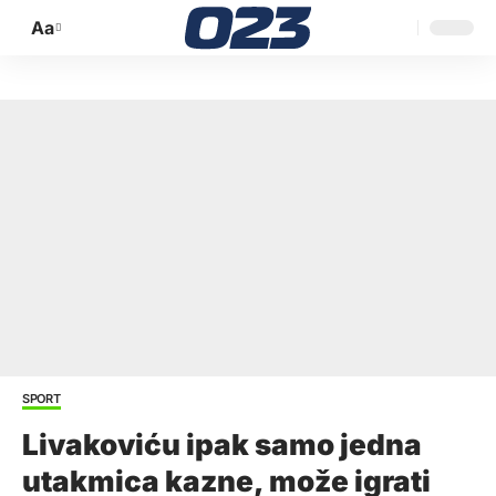
Aa
Promijeni
veličinu
slova
SPORT
Livakoviću ipak samo jedna
utakmica kazne, može igrati