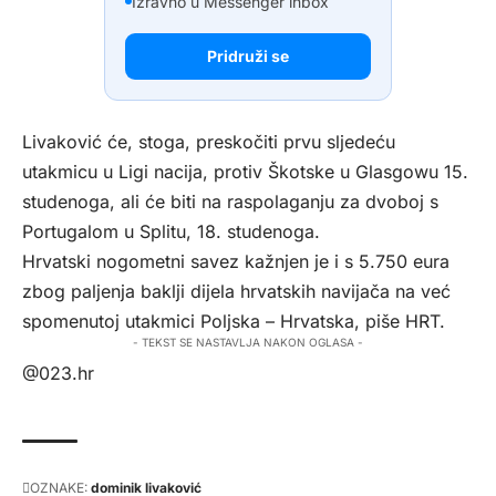
Izravno u Messenger inbox
Pridruži se
Livaković će, stoga, preskočiti prvu sljedeću
utakmicu u Ligi nacija, protiv Škotske u Glasgowu 15.
studenoga, ali će biti na raspolaganju za dvoboj s
Portugalom u Splitu, 18. studenoga.
Hrvatski nogometni savez kažnjen je i s 5.750 eura
zbog paljenja baklji dijela hrvatskih navijača na već
spomenutoj utakmici Poljska – Hrvatska, piše
HRT
.
- TEKST SE NASTAVLJA NAKON OGLASA -
@023.hr
OZNAKE:
dominik livaković