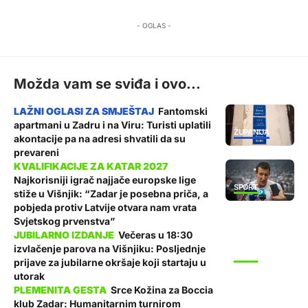
- OGLAS -
Možda vam se sviđa i ovo...
Fantomski
apartmani u Zadru i na Viru: Turisti uplatili
ŽUPANIJA
akontacije pa na adresi shvatili da su
prevareni
Najkorisniji igrač najjače europske lige
SPORT
stiže u Višnjik: “Zadar je posebna priča, a
pobjeda protiv Latvije otvara nam vrata
Svjetskog prvenstva”
Večeras u 18:30
izvlačenje parova na Višnjiku: Posljednje
SPORT
prijave za jubilarne okršaje koji startaju u
utorak
Srce Kožina za Boccia
klub Zadar: Humanitarnim turnirom