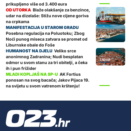
SPORT
prikupljeno više od 3.400 eura
Blaže olakšanje za benzince,
udar na dizelaše: Stižu nove cijene goriva
VIJESTI
na crpkama
Posebna regulacija na Poluotoku; Zbog
ZADAR
Noći punog miseca zatvara se promet od
Liburnske obale do Foše
Veliko srce
anonimnog Zadranina; Nudi besplatan
ZADAR
odmor u svom stanu za tri obitelji, a čeka
ih i pun frižider
AK Fortius
ponosan na svog bacača; Jakov Pijaca 19.
SPORT
na svijetu u svom vatrenom krštenju!