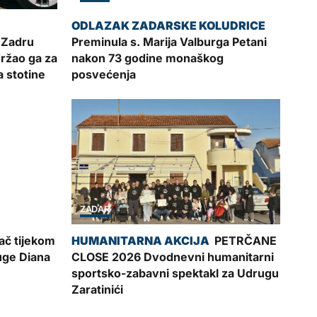
 Zadru
Preminula s. Marija Valburga Petani
ržao ga za
nakon 73 godine monaškog
 stotine
posvećenja
ZADAR
ač tijekom
PETRČANE
uge Diana
CLOSE 2026 Dvodnevni humanitarni
sportsko-zabavni spektakl za Udrugu
Zaratinići