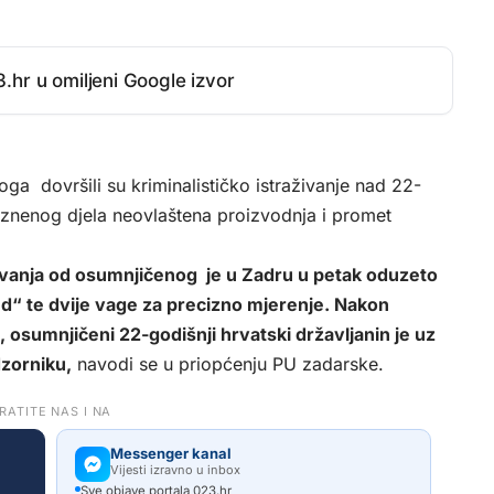
.hr u omiljeni Google izvor
roga dovršili su kriminalističko istraživanje nad 22-
znenog djela neovlaštena proizvodnja i promet
živanja od osumnjičenog je u Zadru u petak oduzeto
d“ te dvije vage za precizno mjerenje. Nakon
 osumnjičeni 22-godišnji hrvatski državljanin je uz
zorniku,
navodi se u priopćenju PU zadarske.
RATITE NAS I NA
Messenger kanal
Vijesti izravno u inbox
Sve objave portala 023.hr