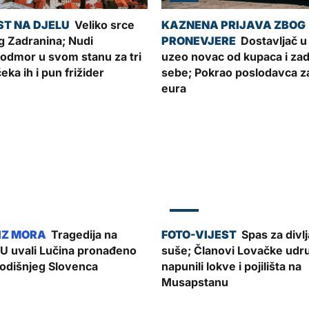
Veliko srce
 Zadranina; Nudi
Dostavljač u
 odmor u svom stanu za tri
uzeo novac od kupaca i zad
 čeka ih i pun frižider
sebe; Pokrao poslodavca za
eura
ZADAR
Tragedija na
Spas za divlj
U uvali Lučina pronađeno
suše; Članovi Lovačke udr
godišnjeg Slovenca
napunili lokve i pojilišta na
Musapstanu