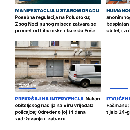
Posebna regulacija na Poluotoku;
anonimnog
Zbog Noći punog miseca zatvara se
besplatan
promet od Liburnske obale do Foše
obitelji, a
ŽUPANIJA
ŽUPANIJA
Nakon
obiteljskog nasilja na Viru vrijeđala
Pašmanu; 
policajce; Određeno joj 14 dana
tijelo 24-
zadržavanja u zatvoru