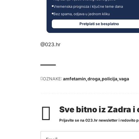
Vremenska prognoza i ključne teme dana
Bez spama, odjava u jednom kliku
Pretplati se besplatno
@023.hr
OZNAKE:
amfetamin
droga
policija
vaga
Sve bitno iz Zadra 
Prijavite se na 023.hr newsletter i redovito pr