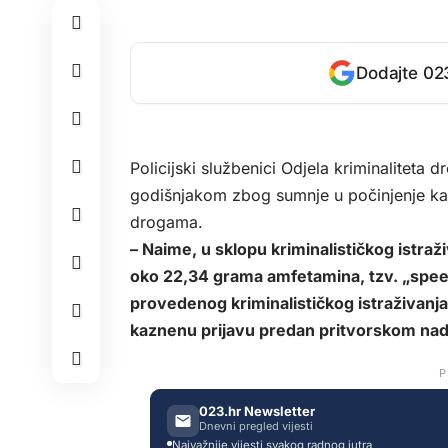
Dodajte 023
Policijski službenici Odjela kriminaliteta d
godišnjakom zbog sumnje u počinjenje ka
drogama.
– Naime, u sklopu kriminalističkog istra
oko 22,34 grama amfetamina, tzv. „spee
provedenog kriminalističkog istraživanja,
kaznenu prijavu predan pritvorskom nad
P
023.hr Newsletter
Dnevni pregled vijesti
Najvažnije vijesti svakog radnog jutra