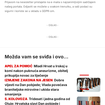
Prijavom na newsletter pristajete na e-maila s najzanimljivijim sadržajem
našeg portala. Odjaviti se možete u svakom trenutku, a vaši podaci su
sigurni i koriste se u skladu s GDPR-om.
- OGLAS -
- OGLAS -
Možda vam se sviđa i ovo...
Mladi Hrvat u Irskoj u
komi nakon puknuća aneurizme, obitelj
VIJESTI
prikuplja novac za liječenje
Dobre
vijesti na Dan pobjede; Vlada povećava
VIJESTI
braniteljske mirovine i ukida stara
smanjenja
Trideset i jedna godina od
Oluje: Hrvatska slavi Dan pobjede i