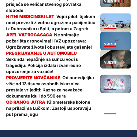
VIJESTI
prisjeća se veličanstvenog povratka
slobode
Vojni piloti tijekom
noći prevezli životno ugroženu pacijenticu
VIJESTI
iz Dubrovnika u Split, a potom u Zagreb
Ne snimajte
požarišta dronovima! HVZ upozorava:
VIJESTI
Ugrožavate živote i obustavljate gašenje!
Sekunda nepažnje na suncu vodi u
VIJESTI
tragediju: Policija izdala izvanredno
upozorenje za vozače!
Od ponedjeljka
više od 13 tisuća osobnih iskaznica
VIJESTI
prestaje vrijediti: Kazne za nevažeće
dokumente idu i do 590 eura
Kilometarske kolone
na prilazima Lučkom: Zastoji usporavaju
VIJESTI
put prema jugu