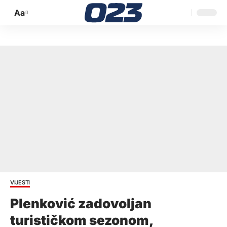
Aa
Promijeni
veličinu
slova
VIJESTI
Plenković zadovoljan
turističkom sezonom,