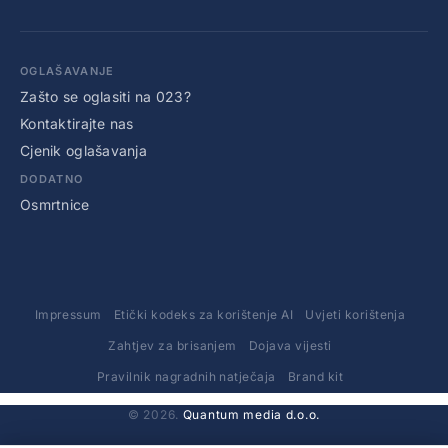
OGLAŠAVANJE
Zašto se oglasiti na 023?
Kontaktirajte nas
Cjenik oglašavanja
DODATNO
Osmrtnice
Impressum
Etički kodeks za korištenje AI
Uvjeti korištenja
Zahtjev za brisanjem
Dojava vijesti
Pravilnik nagradnih natječaja
Brand kit
© 2026.
Quantum media d.o.o.