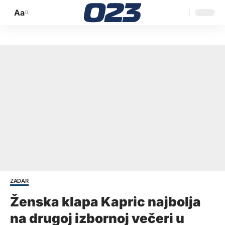
Aa
Promijeni
veličinu
slova
ZADAR
Ženska klapa Kapric najbolja
na drugoj izbornoj večeri u