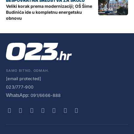
Veliki korak prema modernizaciji; OŠ Šime
ZADAR
Budinića ide u kompletnu energetsku
obnovu
SAMO BITNO. ODMAH.
[email protected]
023/777-900
WhatsApp:
091/6666-888