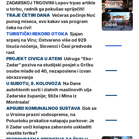
ZADARSKOJ TRGOVINI Lopov trpao artikle
ZADAR
u torbu, radnik ga pokušao spriječiti!
Večeras počinje Noć
punog miseca, evo kakav vas program
ZADAR
čeka na rivi!
Sjajan
srpanj na Viru; Ostvareno više od 929
ŽUPANIJA
tisuća noćenja, Slovenci i Česi predvode
rast
Udruga “Eko-
Zadar” poziva na studijski posjet u Grčku
ZADAR
osobe mlađe od 40, nezaposlene i izvan
obrazovanja
Na Dane
autohtonih sorti i zlatnih maslinovih ulja
ZADAR
Zadarske županije; Stiže i Mina iz
Montreala!
Dok se
u Vrsima prazni vodosprema, na
ZADAR
Poluotoku prskalice natapaju parkove: Je
li Zadar uoči kolapsa zaboravio uskladiti
vlastite tvrtke?