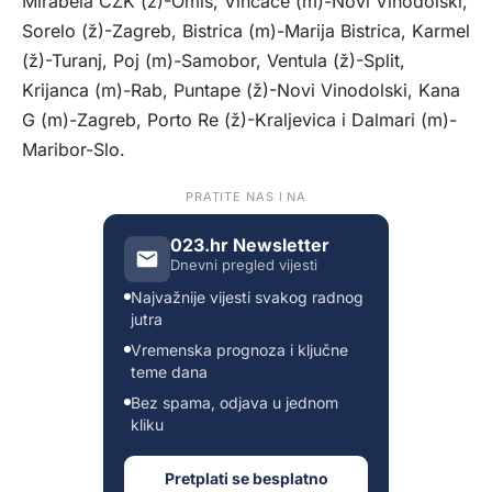
Mirabela CZK (ž)-Omiš, Vinčace (m)-Novi Vinodolski,
Sorelo (ž)-Zagreb, Bistrica (m)-Marija Bistrica, Karmel
(ž)-Turanj, Poj (m)-Samobor, Ventula (ž)-Split,
Krijanca (m)-Rab, Puntape (ž)-Novi Vinodolski, Kana
G (m)-Zagreb, Porto Re (ž)-Kraljevica i Dalmari (m)-
Maribor-Slo.
PRATITE NAS I NA
023.hr Newsletter
Dnevni pregled vijesti
Najvažnije vijesti svakog radnog
jutra
Vremenska prognoza i ključne
teme dana
Bez spama, odjava u jednom
kliku
Pretplati se besplatno