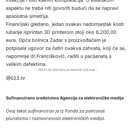
infekcije i bilo kakvih komplikacija. O estetskom
aspektu ne treba niti govoriti budući da se napravi
apsolutna simetrija.
Financijski gledano, jedan ovakav nadomjestak kosti
lubanje isprintan 3D printerom stoji oko 6.200,00
eura. Opća bolnica Zadar s proizvođačem je
potpisala ugovor za četiri ovakva zahvata, koji će se,
napominje dr.Francišković, raditi u pacijenata s
velikim defektima.
- TEKST SE NASTAVLJA NAKON OGLASA -
@023.hr
Sufinancirano sredstvima Agencije za elektroničke medije
Ovaj tekst sufinanciran je iz Fonda za poticanje
pluralizma i raznovrsnosti elektroničkih medija.