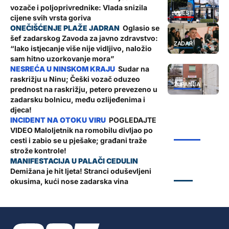
vozače i poljoprivrednike: Vlada snizila
VIJESTI
cijene svih vrsta goriva
Oglasio se
šef zadarskog Zavoda za javno zdravstvo:
ZADAR
“Iako istjecanje više nije vidljivo, naložio
sam hitno uzorkovanje mora”
Sudar na
raskrižju u Ninu; Češki vozač oduzeo
ŽUPANIJA
prednost na raskrižju, petero prevezeno u
zadarsku bolnicu, među ozlijeđenima i
djeca!
POGLEDAJTE
VIDEO Maloljetnik na romobilu divljao po
ŽUPANIJA
cesti i zabio se u pješake; građani traže
strože kontrole!
Demižana je hit ljeta! Stranci oduševljeni
ZADAR
okusima, kući nose zadarska vina