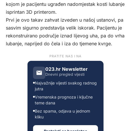
kojom je pacijentu ugrađen nadomjestak kosti lubanje
isprintan 3D printerom.
Prvi je ovo takav zahvat izveden u našoj ustanovi, pa
sasvim sigurno predstavlja velik iskorak. Pacijentu je
rekonstruirano područje iznad lijevog uha, pa do vrha
lubanje, naprijed do čela i iza do tjemene kvrge.
PRATITE NAS I NA
023.hr Newsletter
Dnevni pregled vijesti
Najvažnije vijesti svakog radnog
jutra
Vremenska prognoza i ključne
teme dana
Bez spama, odjava u jednom
kliku