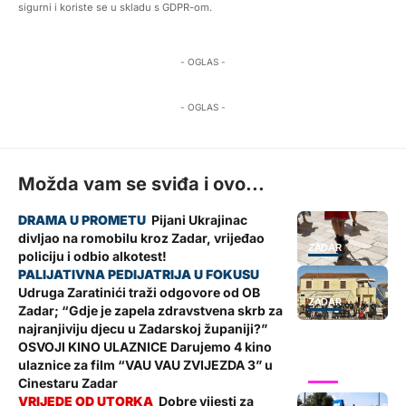
sigurni i koriste se u skladu s GDPR-om.
- OGLAS -
- OGLAS -
Možda vam se sviđa i ovo...
Pijani Ukrajinac
divljao na romobilu kroz Zadar, vrijeđao
ZADAR
policiju i odbio alkotest!
Udruga Zaratinići traži odgovore od OB
ZADAR
Zadar; “Gdje je zapela zdravstvena skrb za
najranjiviju djecu u Zadarskoj županiji?”
OSVOJI KINO ULAZNICE Darujemo 4 kino
ulaznice za film “VAU VAU ZVIJEZDA 3” u
SHOW
Cinestaru Zadar
Dobre vijesti za