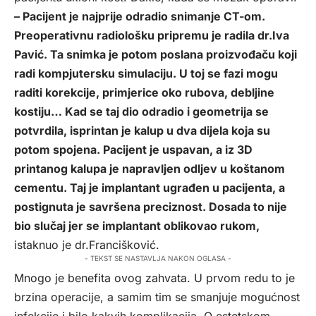
– Pacijent je najprije odradio snimanje CT-om.
Preoperativnu radiološku pripremu je radila dr.Iva
Pavić. Ta snimka je potom poslana proizvođaču koji
radi kompjutersku simulaciju. U toj se fazi mogu
raditi korekcije, primjerice oko rubova, debljine
kostiju… Kad se taj dio odradio i geometrija se
potvrdila, isprintan je kalup u dva dijela koja su
potom spojena. Pacijent je uspavan, a iz 3D
printanog kalupa je napravljen odljev u koštanom
cementu. Taj je implantant ugrađen u pacijenta, a
postignuta je savršena preciznost. Dosada to nije
bio slučaj jer se implantant oblikovao rukom,
istaknuo je dr.Francišković.
- TEKST SE NASTAVLJA NAKON OGLASA -
Mnogo je benefita ovog zahvata. U prvom redu to je
brzina operacije, a samim tim se smanjuje mogućnost