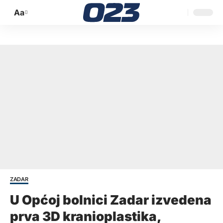
Aa
Promijeni
veličinu
slova
ZADAR
U Općoj bolnici Zadar izvedena
prva 3D kranioplastika,