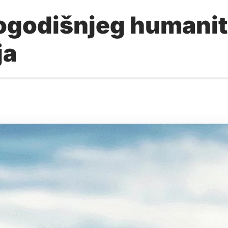
vogodišnjeg humanit
ja