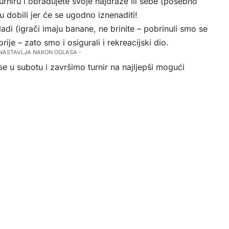
turniru i obradujete svoje najdraže ili sebe (posebno
 dobili jer će se ugodno iznenaditi!
adi (igrači imaju banane, ne brinite – pobrinuli smo se
lorije – zato smo i osigurali i rekreacijski dio.
 NASTAVLJA NAKON OGLASA -
e u subotu i završimo turnir na najljepši mogući
.