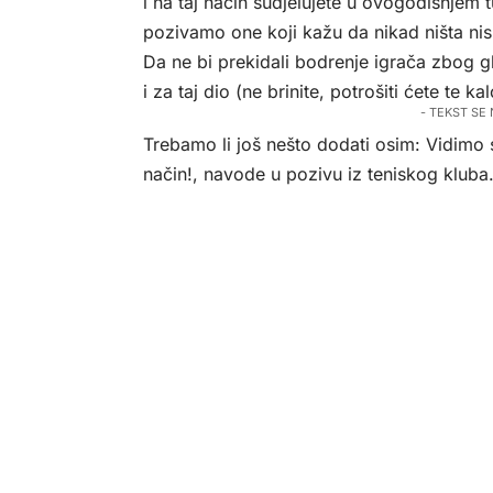
i na taj način sudjelujete u ovogodišnjem 
pozivamo one koji kažu da nikad ništa nisu
Da ne bi prekidali bodrenje igrača zbog gl
i za taj dio (ne brinite, potrošiti ćete te ka
- TEKST SE
Trebamo li još nešto dodati osim: Vidimo s
način!, navode u pozivu iz teniskog kluba