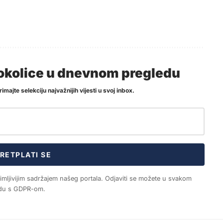
i okolice u dnevnom pregledu
imajte selekciju najvažnijih vijesti u svoj inbox.
RETPLATI SE
nimljivijim sadržajem našeg portala. Odjaviti se možete u svakom
ladu s GDPR-om.