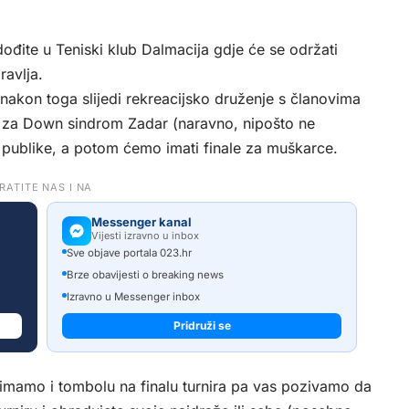
 dođite u Teniski klub Dalmacija gdje će se održati
ravlja.
nakon toga slijedi rekreacijsko druženje s članovima
 za Down sindrom Zadar (naravno, nipošto ne
 publike, a potom ćemo imati finale za muškarce.
RATITE NAS I NA
Messenger kanal
Vijesti izravno u inbox
Sve objave portala 023.hr
Brze obavijesti o breaking news
Izravno u Messenger inbox
Pridruži se
 imamo i tombolu na finalu turnira pa vas pozivamo da