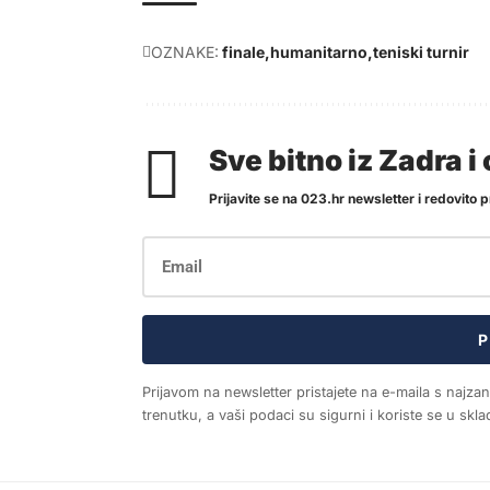
OZNAKE:
finale
humanitarno
teniski turnir
Sve bitno iz Zadra 
Prijavite se na 023.hr newsletter i redovito pr
P
Prijavom na newsletter pristajete na e-maila s najza
trenutku, a vaši podaci su sigurni i koriste se u sk