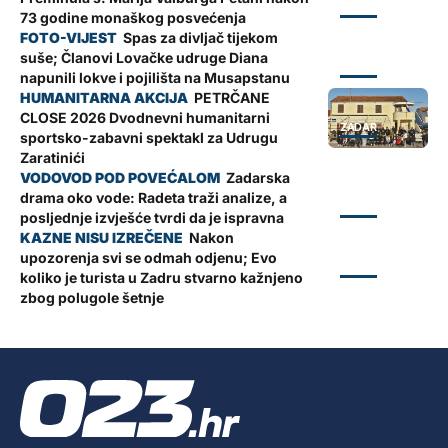
ZADAR
73 godine monaškog posvećenja
Spas za divljač tijekom
suše; Članovi Lovačke udruge Diana
ZADAR
napunili lokve i pojilišta na Musapstanu
PETRČANE
CLOSE 2026 Dvodnevni humanitarni
ZADAR
sportsko-zabavni spektakl za Udrugu
Zaratinići
Zadarska
drama oko vode: Radeta traži analize, a
ZADAR
posljednje izvješće tvrdi da je ispravna
Nakon
upozorenja svi se odmah odjenu; Evo
ZADAR
koliko je turista u Zadru stvarno kažnjeno
zbog polugole šetnje