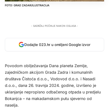
GRAD ZADAR/ILUSTRACIJA
- SADRŽAJ POČINJE NAKON OGLASA -
Dodajte 023.hr u omiljeni Google izvor
Povodom obilježavanja Dana planeta Zemlje,
zajedničkom akcijom Grada Zadra i komunalnih
društava Čistoća d.o.o., Vodovod d.o.o. i Nasadi
d.o.o., dana 26. travnja 2024. godine, izvršeno je
uklanjanje nepropisno odbačenog otpada u predjelu
Bokanjca – na makadamskom putu sjeverno od
naselja.