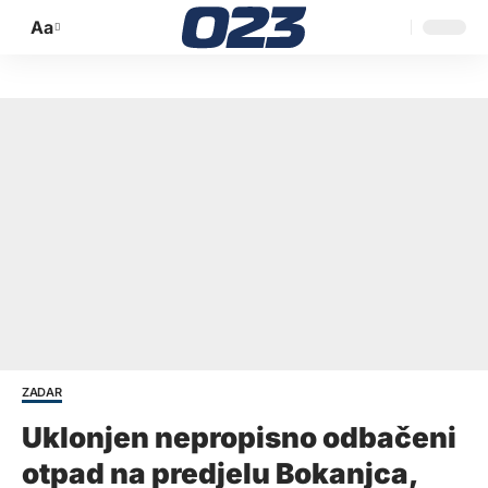
Aa
Promijeni
veličinu
slova
ZADAR
Uklonjen nepropisno odbačeni
otpad na predjelu Bokanjca,