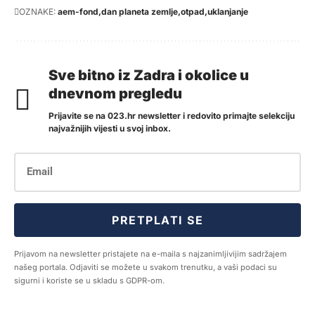
OZNAKE:
aem-fond
dan planeta zemlje
otpad
uklanjanje
Sve bitno iz Zadra i okolice u
dnevnom pregledu
Prijavite se na 023.hr newsletter i redovito primajte selekciju
najvažnijih vijesti u svoj inbox.
PRETPLATI SE
Prijavom na newsletter pristajete na e-maila s najzanimljivijim sadržajem
našeg portala. Odjaviti se možete u svakom trenutku, a vaši podaci su
sigurni i koriste se u skladu s GDPR-om.