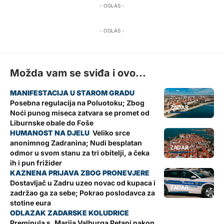
- OGLAS -
- OGLAS -
Možda vam se sviđa i ovo...
Posebna regulacija na Poluotoku; Zbog
ZADAR
Noći punog miseca zatvara se promet od
Liburnske obale do Foše
Veliko srce
anonimnog Zadranina; Nudi besplatan
ZADAR
odmor u svom stanu za tri obitelji, a čeka
ih i pun frižider
Dostavljač u Zadru uzeo novac od kupaca i
ZADAR
zadržao ga za sebe; Pokrao poslodavca za
stotine eura
Preminula s. Marija Valburga Petani nakon