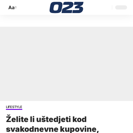
Aa
Promijeni
veličinu
slova
LIFESTYLE
Želite li uštedjeti kod
svakodnevne kupovine,