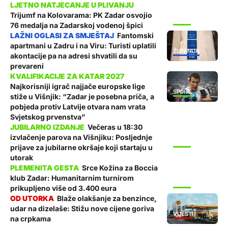
Trijumf na Kolovarama: PK Zadar osvojio
SPORT
76 medalja na Zadarskoj vodenoj špici
Fantomski
apartmani u Zadru i na Viru: Turisti uplatili
ŽUPANIJA
akontacije pa na adresi shvatili da su
prevareni
Najkorisniji igrač najjače europske lige
SPORT
stiže u Višnjik: “Zadar je posebna priča, a
pobjeda protiv Latvije otvara nam vrata
Svjetskog prvenstva”
Večeras u 18:30
izvlačenje parova na Višnjiku: Posljednje
SPORT
prijave za jubilarne okršaje koji startaju u
utorak
Srce Kožina za Boccia
klub Zadar: Humanitarnim turnirom
SPORT
prikupljeno više od 3.400 eura
Blaže olakšanje za benzince,
udar na dizelaše: Stižu nove cijene goriva
VIJESTI
na crpkama