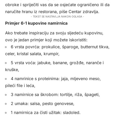
obroke i spriječiti vas da se osjećate ograničeno ili da
naručite hranu iz restorana, piše
Centar zdravlja
.
- TEKST SE NASTAVLJA NAKON OGLASA -
Primjer 6-1 kupovine namirnica
Ako trebate inspiraciju za svoju sljedeću kupovinu,
ovo je jedan primjer koji možete iskoristiti:
6 vrsta povrća: prokulice, šparoge, butternut tikva,
celer, kristal salata, krumpir,
5 vrsta voća: jabuke, banane, grožđe, naranče i
kruške,
4 namrinice s proteinima: jaja, mljeveno meso,
pileći file i leća,
3 namirnice sa škrobom: tortilje, riža, špageti,
2 umaka: salsa, pesto genovese,
1 namirnica za čisti užitak: sladoled.