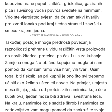
kupovinu hrane poput slatkiša, grickalica, gaziranih
pića i suvišnog voća i povrća svedete na minimum.
Vrlo ste vjerojatno svjesni da će vam takvi kvarljivi
proizvodi ionako pod kraj tjedna strunuti i završiti u
smeću krajem tjedna.
- TEKST SE NASTAVLJA NAKON OGLASA -
Također, postoje mnoge prednosti povećanja
raznolikosti prehrane u vidu različitih vrsta proizvoda
do novih žitarica, proteina, pa čak i ulja za kuhanje.
Zamjena onoga što obično kupujemo mogla bi nam
pomoći da konzumiramo više hranjivih tvari. Osim
toga, biti fleksibilan pri kupnji je ono što svi trebamo
učiniti ako želimo uštedjeti novac. Na primjer, umjesto
mesa ili jaja, jedan od proteinskih namirnica koju ćete
kupiti ovaj tjedan može biti zdrava i svestrana leća.
Na kraju, namirnice koje sadrže škrob i namirnica za
zadovoljstvo vam mogu pomoći da zaokružite svoje