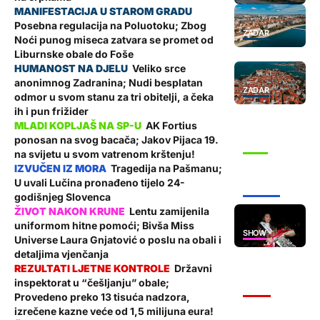
Posebna regulacija na Poluotoku; Zbog
ZADAR
Noći punog miseca zatvara se promet od
Liburnske obale do Foše
Veliko srce
anonimnog Zadranina; Nudi besplatan
ZADAR
odmor u svom stanu za tri obitelji, a čeka
ih i pun frižider
AK Fortius
ponosan na svog bacača; Jakov Pijaca 19.
SPORT
na svijetu u svom vatrenom krštenju!
Tragedija na Pašmanu;
U uvali Lučina pronađeno tijelo 24-
ŽUPANIJA
godišnjeg Slovenca
Lentu zamijenila
uniformom hitne pomoći; Bivša Miss
SHOW
Universe Laura Gnjatović o poslu na obali i
detaljima vjenčanja
Državni
inspektorat u “češljanju” obale;
VIJESTI
Provedeno preko 13 tisuća nadzora,
izrečene kazne veće od 1,5 milijuna eura!