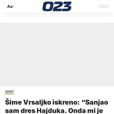
Aa
Promijeni
veličinu
slova
SPORT
Šime Vrsaljko iskreno: “Sanjao
sam dres Hajduka. Onda mi je