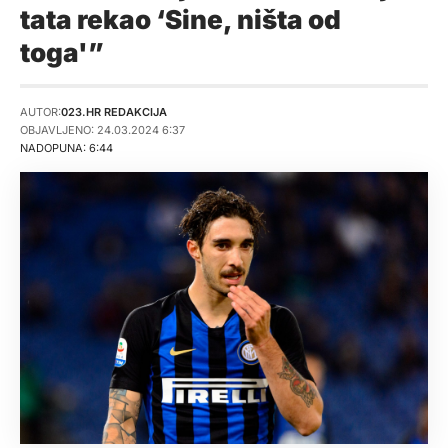
tata rekao ‘Sine, ništa od
toga'”
AUTOR:
023.HR REDAKCIJA
OBJAVLJENO: 24.03.2024 6:37
NADOPUNA: 6:44