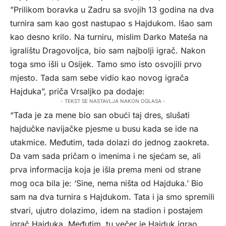
”Prilikom boravka u Zadru sa svojih 13 godina na dva
turnira sam kao gost nastupao s Hajdukom. Išao sam
kao desno krilo. Na turniru, mislim Darko Mateša na
igralištu Dragovoljca, bio sam najbolji igrač. Nakon
toga smo išli u Osijek. Tamo smo isto osvojili prvo
mjesto. Tada sam sebe vidio kao novog igrača
Hajduka”, priča Vrsaljko pa dodaje:
- TEKST SE NASTAVLJA NAKON OGLASA -
“Tada je za mene bio san obući taj dres, slušati
hajdučke navijačke pjesme u busu kada se ide na
utakmice. Međutim, tada dolazi do jednog zaokreta.
Da vam sada pričam o imenima i ne sjećam se, ali
prva informacija koja je išla prema meni od strane
mog oca bila je: ‘Sine, nema ništa od Hajduka.’ Bio
sam na dva turnira s Hajdukom. Tata i ja smo spremili
stvari, ujutro dolazimo, idem na stadion i postajem
igrač Hajduka. Međutim, tu večer je Hajduk igrao