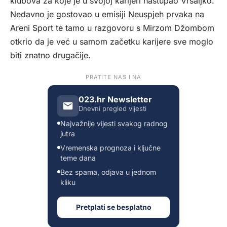
klubova za koje je u svojoj karijeri nastupao Vrsaljko.
Nedavno je gostovao u emisiji Neuspjeh prvaka na
Areni Sport te tamo u razgovoru s Mirzom Džombom
otkrio da je već u samom začetku karijere sve moglo
biti znatno drugačije.
PRATITE NAS I NA
023.hr Newsletter
Dnevni pregled vijesti
Najvažnije vijesti svakog radnog
jutra
Vremenska prognoza i ključne
teme dana
Bez spama, odjava u jednom
kliku
Pretplati se besplatno