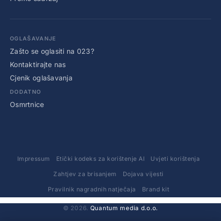
OGLAŠAVANJE
Zašto se oglasiti na 023?
Kontaktirajte nas
Cjenik oglašavanja
DODATNO
Osmrtnice
Impressum
Etički kodeks za korištenje AI
Uvjeti korištenja
Zahtjev za brisanjem
Dojava vijesti
Pravilnik nagradnih natječaja
Brand kit
© 2026.
Quantum media d.o.o.