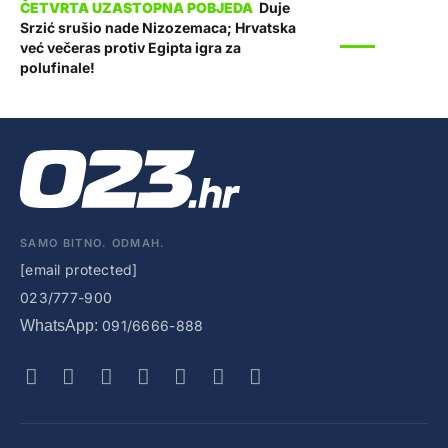
Duje
Srzić srušio nade Nizozemaca; Hrvatska
SPORT
već večeras protiv Egipta igra za
polufinale!
SAMO BITNO. ODMAH.
[email protected]
023/777-900
WhatsApp:
091/6666-888