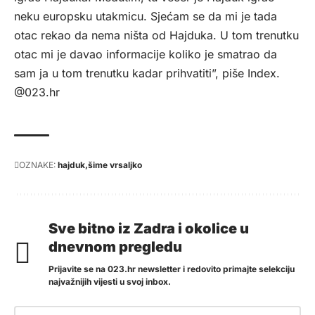
neku europsku utakmicu. Sjećam se da mi je tada
otac rekao da nema ništa od Hajduka. U tom trenutku
otac mi je davao informacije koliko je smatrao da
sam ja u tom trenutku kadar prihvatiti”, piše
Index
.
@023.hr
OZNAKE:
hajduk
šime vrsaljko
Sve bitno iz Zadra i okolice u
dnevnom pregledu
Prijavite se na 023.hr newsletter i redovito primajte selekciju
najvažnijih vijesti u svoj inbox.