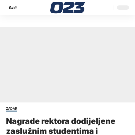
Aa
Promijeni
veličinu
slova
ZADAR
Nagrade rektora dodijeljene
zaslužnim studentima i