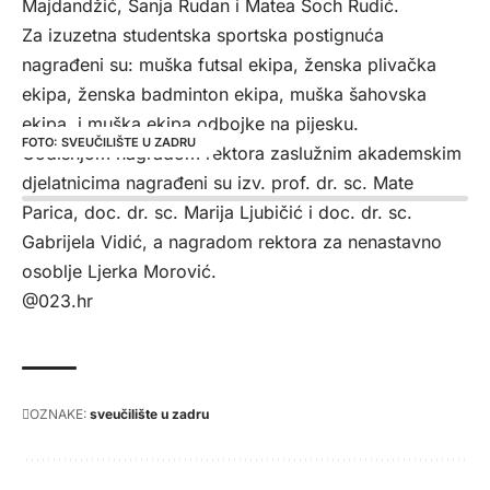
Majdandžić, Sanja Rudan i Matea Šoch Rudić.
Za izuzetna studentska sportska postignuća
nagrađeni su: muška futsal ekipa, ženska plivačka
ekipa, ženska badminton ekipa, muška šahovska
ekipa i muška ekipa odbojke na pijesku.
SVEUČILIŠTE U ZADRU
Godišnjom nagradom rektora zaslužnim akademskim
djelatnicima nagrađeni su izv. prof. dr. sc. Mate
Parica, doc. dr. sc. Marija Ljubičić i doc. dr. sc.
Gabrijela Vidić, a nagradom rektora za nenastavno
osoblje Ljerka Morović.
@023.hr
OZNAKE:
sveučilište u zadru