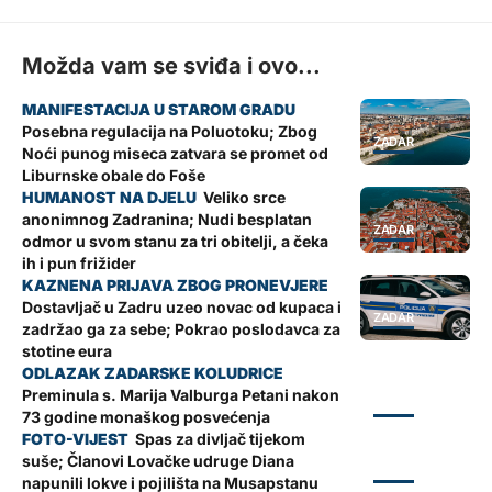
Možda vam se sviđa i ovo...
Posebna regulacija na Poluotoku; Zbog
ZADAR
Noći punog miseca zatvara se promet od
Liburnske obale do Foše
Veliko srce
anonimnog Zadranina; Nudi besplatan
ZADAR
odmor u svom stanu za tri obitelji, a čeka
ih i pun frižider
Dostavljač u Zadru uzeo novac od kupaca i
ZADAR
zadržao ga za sebe; Pokrao poslodavca za
stotine eura
Preminula s. Marija Valburga Petani nakon
ZADAR
73 godine monaškog posvećenja
Spas za divljač tijekom
suše; Članovi Lovačke udruge Diana
ZADAR
napunili lokve i pojilišta na Musapstanu