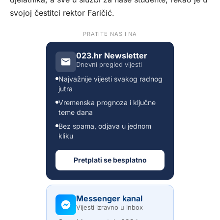
svojoj čestitci rektor Faričić.
PRATITE NAS I NA
023.hr Newsletter
Dnevni pregled vijesti
Najvažnije vijesti svakog radnog
jutra
Vremenska prognoza i ključne
teme dana
Bez spama, odjava u jednom
kliku
Pretplati se besplatno
Messenger kanal
Vijesti izravno u inbox