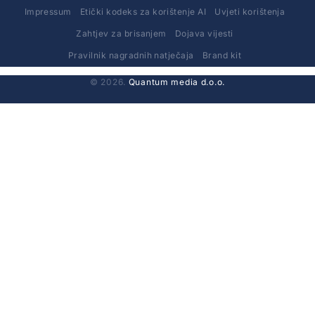
Impressum
Etički kodeks za korištenje AI
Uvjeti korištenja
Zahtjev za brisanjem
Dojava vijesti
Pravilnik nagradnih natječaja
Brand kit
© 2026.
Quantum media d.o.o.