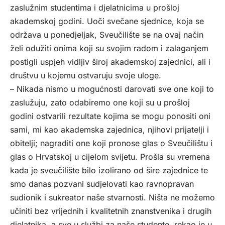
zaslužnim studentima i djelatnicima u prošloj
akademskoj godini. Uoči svečane sjednice, koja se
održava u ponedjeljak, Sveučilište se na ovaj način
želi odužiti onima koji su svojim radom i zalaganjem
postigli uspjeh vidljiv široj akademskoj zajednici, ali i
društvu u kojemu ostvaruju svoje uloge.
– Nikada nismo u mogućnosti darovati sve one koji to
zaslužuju, zato odabiremo one koji su u prošloj
godini ostvarili rezultate kojima se mogu ponositi oni
sami, mi kao akademska zajednica, njihovi prijatelji i
obitelji; nagraditi one koji pronose glas o Sveučilištu i
glas o Hrvatskoj u cijelom svijetu. Prošla su vremena
kada je sveučilište bilo izolirano od šire zajednice te
smo danas pozvani sudjelovati kao ravnopravan
sudionik i sukreator naše stvarnosti. Ništa ne možemo
učiniti bez vrijednih i kvalitetnih znanstvenika i drugih
djelatnika, a sve u službi za naše studente, rekao je u