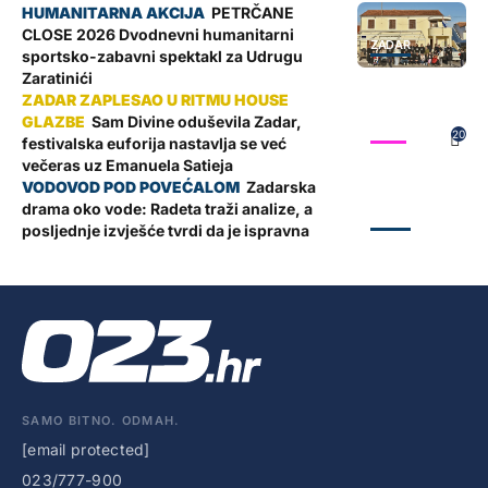
PETRČANE
CLOSE 2026 Dvodnevni humanitarni
ZADAR
sportsko-zabavni spektakl za Udrugu
Zaratinići
Sam Divine oduševila Zadar,
SHOW
20
festivalska euforija nastavlja se već
večeras uz Emanuela Satieja
Zadarska
drama oko vode: Radeta traži analize, a
ZADAR
posljednje izvješće tvrdi da je ispravna
SAMO BITNO. ODMAH.
[email protected]
023/777-900