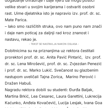
događanje ohrabruje i daje vjeru da mogu postići
velike stvari u svojim karijerama i ostvariti osobni
rast. Uime djelatnika isto je napravio izv. prof. dr. sc.
Mate Parica.
– Iako smo različitih struka, ovo nam puno nam znači
i daje nam poticaj za daljnji rad kroz znanost i
nastavu, rekao je.
- TEKST SE NASTAVLJA NAKON OGLASA -
Dobitnicima su na priznanjima uz rektora čestitali
prorektori prof. dr. sc. Anita Pavić Pintarić, izv. prof.
dr. sc. Lena Mirošević, prof. dr. sc. Zvjezdan Penezić
i prof. dr. sc. Marko Lukić. Svečanost su glazbenim
nastupom uveličali Tajna Zorica, Marino Perović i
Dražen Habuš.
Nagradu rektora dobili su studenti: Đurđa Baljak,
Martina Brkić, Lea Cesarec, Laura Garettini, Lukrecija
Kaćunko, Anđela Kovačević, Lucija Lesjak, Ivana Goa