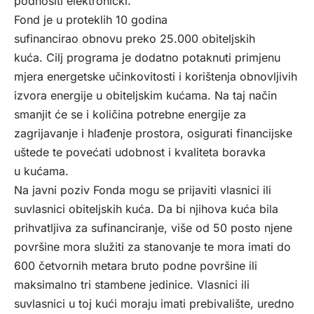
podnositi elektronički.
Fond je u proteklih 10 godina
sufinancirao obnovu preko 25.000 obiteljskih
kuća. Cilj programa je dodatno potaknuti primjenu
mjera energetske učinkovitosti i korištenja obnovljivih
izvora energije u obiteljskim kućama. Na taj način
smanjit će se i količina potrebne energije za
zagrijavanje i hlađenje prostora, osigurati financijske
uštede te povećati udobnost i kvaliteta boravka
u kućama.
Na javni poziv Fonda mogu se prijaviti vlasnici ili
suvlasnici obiteljskih kuća. Da bi njihova kuća bila
prihvatljiva za sufinanciranje, više od 50 posto njene
površine mora služiti za stanovanje te mora imati do
600 četvornih metara bruto podne površine ili
maksimalno tri stambene jedinice. Vlasnici ili
suvlasnici u toj kući moraju imati prebivalište, uredno