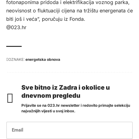
fotonaponima pridoda i elektrifikacija voznog parka,
neovisnost o fluktuaciji cijena na tržištu energenata će
biti još i veća”, poručuju iz Fonda.
@023.hr
OZNAKE:
energetska obnova
Sve bitno iz Zadra i okolice u
dnevnom pregledu
Prijavite se na 023.hr newsletter i redovito primajte selekciju
najvažnijih vijesti u svoj inbox.