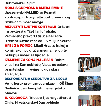
VIJESTI
Dubrovnika u Split
Upozorenje HALMED-a: Poznati
VIJESTI
kontraceptiv Novynette pod lupom zbog
rizika od tumora mozga
Državni
inspektorat u “češljanju” obale;
VIJESTI
Provedeno preko 13 tisuća nadzora,
izrečene kazne veće od 1,5 milijuna eura!
Mladi Hrvat u Irskoj u
komi nakon puknuća aneurizme, obitelj
VIJESTI
prikuplja novac za liječenje
Dobre
vijesti na Dan pobjede; Vlada povećava
VIJESTI
braniteljske mirovine i ukida stara
smanjenja
Veliki korak prema modernizaciji; OŠ Šime
ZADAR
Budinića ide u kompletnu energetsku
obnovu
Trideset i jedna godina od
Oluje: Hrvatska slavi Dan pobjede i
VIJESTI