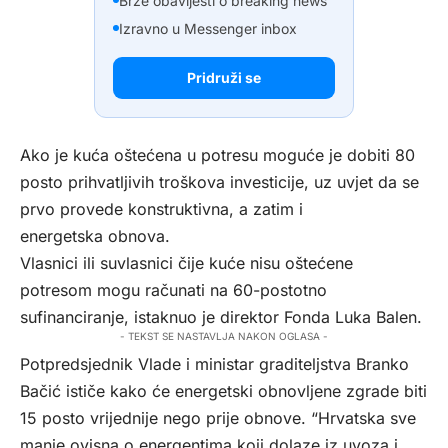
Brze obavijesti o breaking news
Izravno u Messenger inbox
Pridruži se
Ako je kuća oštećena u potresu moguće je dobiti 80
posto prihvatljivih troškova investicije, uz uvjet da se
prvo provede konstruktivna, a zatim i
energetska obnova.
Vlasnici ili suvlasnici čije kuće nisu oštećene
potresom mogu računati na 60-postotno
sufinanciranje, istaknuo je direktor Fonda Luka Balen.
- TEKST SE NASTAVLJA NAKON OGLASA -
Potpredsjednik Vlade i ministar graditeljstva Branko
Bačić ističe kako će energetski obnovljene zgrade biti
15 posto vrijednije nego prije obnove. “Hrvatska sve
manje ovisna o energentima koji dolaze iz uvoza i