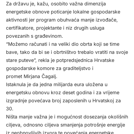
Za državu je, kažu, osobito važna dimenzija
energetske obnove poticanje lokalne gospodarske
aktivnosti jer program obuhvaća manje izvođače,
certifikatore, projektante i niz drugih usluga
povezanih s građevinom.
“Možemo računati i na veliki dio obrta koji se time
bave, tako da bi se i obrtništvo trebalo vratiti na svoje
stare puteve”, rekla je potpredsjednica Hrvatske
gospodarske komore za graditeljstvo i
promet Mirjana Čagalj.
Istaknula je da jedna milijarda eura uložena u
energetsku obnovu kroz deset godina i za vrijeme
izgradnje povećava broj zaposlenih u Hrvatskoj za
30.
Ništa manje važna je i mogućnost dosezanja okolišnih
ciljeva, odnosno ciljeva smanjenja potrošnje energije
iz neobnovljivih izvora te povećanja energetske