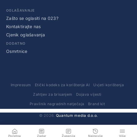
OGLAŠAVANJE
Zašto se oglasiti na 023?
Kontaktirajte nas
Cjenik oglašavanja
DODATNO
Osmrtnice
Impressum
Etički kodeks za korištenje AI
Uvjeti korištenja
Zahtjev za brisanjem
Dojava vijesti
Pravilnik nagradnih natječaja
Brand kit
© 2026.
Quantum media d.o.o.
Početna
Zadar
Županija
Najnovije
Više