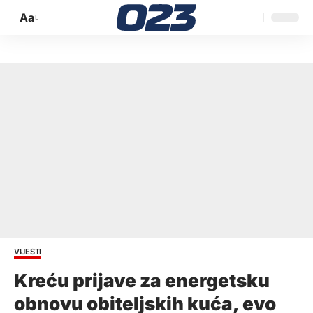
Aa
Promijeni
veličinu
slova
VIJESTI
Kreću prijave za energetsku
obnovu obiteljskih kuća, evo