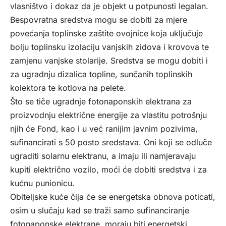
vlasništvo i dokaz da je objekt u potpunosti legalan.
Bespovratna sredstva mogu se dobiti za mjere
povećanja toplinske zaštite ovojnice koja uključuje
bolju toplinsku izolaciju vanjskih zidova i krovova te
zamjenu vanjske stolarije. Sredstva se mogu dobiti i
za ugradnju dizalica topline, sunčanih toplinskih
kolektora te kotlova na pelete.
Što se tiče ugradnje fotonaponskih elektrana za
proizvodnju električne energije za vlastitu potrošnju
njih će Fond, kao i u već ranijim javnim pozivima,
sufinancirati s 50 posto sredstava. Oni koji se odluče
ugraditi solarnu elektranu, a imaju ili namjeravaju
kupiti električno vozilo, moći će dobiti sredstva i za
kućnu punionicu.
Obiteljske kuće čija će se energetska obnova poticati,
osim u slučaju kad se traži samo sufinanciranje
fotonaponske elektrane, moraju biti energetski