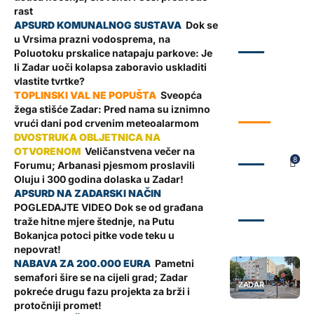
rast
Dok se
u Vrsima prazni vodosprema, na
ZADAR
Poluotoku prskalice natapaju parkove: Je
li Zadar uoči kolapsa zaboravio uskladiti
vlastite tvrtke?
Sveopća
žega stišće Zadar: Pred nama su iznimno
VRIJEME
vrući dani pod crvenim meteoalarmom
Veličanstvena večer na
ZADAR
8
Forumu; Arbanasi pjesmom proslavili
Oluju i 300 godina dolaska u Zadar!
POGLEDAJTE VIDEO Dok se od građana
ZADAR
traže hitne mjere štednje, na Putu
Bokanjca potoci pitke vode teku u
nepovrat!
Pametni
semafori šire se na cijeli grad; Zadar
ZADAR
pokreće drugu fazu projekta za brži i
protočniji promet!