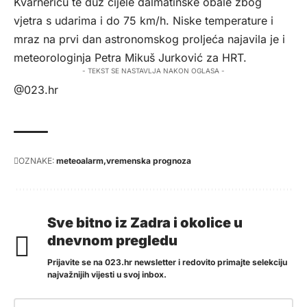
Kvarneriću te duž cijele dalmatinske obale zbog
vjetra s udarima i do 75 km/h. Niske temperature i
mraz na prvi dan astronomskog proljeća najavila je i
meteorologinja Petra Mikuš Jurković za
HRT
.
- TEKST SE NASTAVLJA NAKON OGLASA -
@023.hr
OZNAKE:
meteoalarm
vremenska prognoza
Sve bitno iz Zadra i okolice u
dnevnom pregledu
Prijavite se na 023.hr newsletter i redovito primajte selekciju
najvažnijih vijesti u svoj inbox.