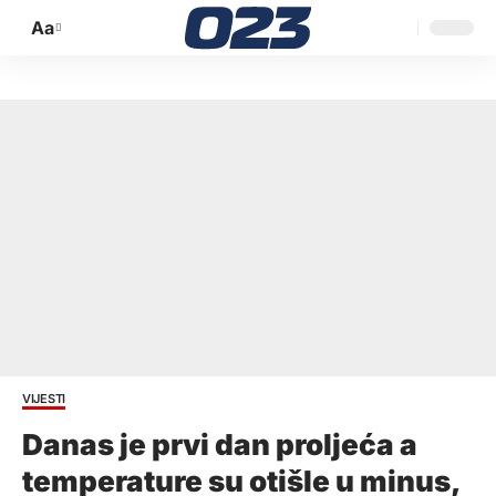
Aa
Promijeni
veličinu
slova
VIJESTI
Danas je prvi dan proljeća a
temperature su otišle u minus,