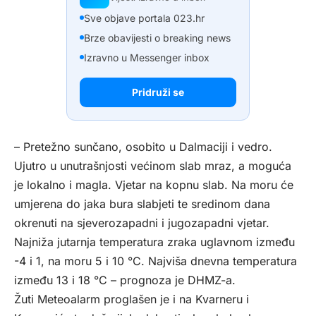
Sve objave portala 023.hr
Brze obavijesti o breaking news
Izravno u Messenger inbox
Pridruži se
– Pretežno sunčano, osobito u Dalmaciji i vedro.
Ujutro u unutrašnjosti većinom slab mraz, a moguća
je lokalno i magla. Vjetar na kopnu slab. Na moru će
umjerena do jaka bura slabjeti te sredinom dana
okrenuti na sjeverozapadni i jugozapadni vjetar.
Najniža jutarnja temperatura zraka uglavnom između
-4 i 1, na moru 5 i 10 °C. Najviša dnevna temperatura
između 13 i 18 °C – prognoza je DHMZ-a.
Žuti Meteoalarm proglašen je i na Kvarneru i