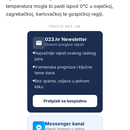
temperatura mogla bi pasti ispod 0°C u osječkoj,
zagrebačkoj, karlovačkoj te gospićkoj regiji.
PRATITE NAS I NA
023.hr Newsletter
Dnevni pregled vijesti
Najvažnije vijesti svakog radnog
jutra
Vremenska prognoza i ključne
teme dana
Bez spama, odjava u jednom
kliku
Pretplati se besplatno
Messenger kanal
Vijesti izravno u inbox