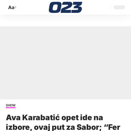
Aa
Promijeni
veličinu
slova
SHOW
Ava Karabatić opet ide na
izbore, ovaj put za Sabor; “Fer