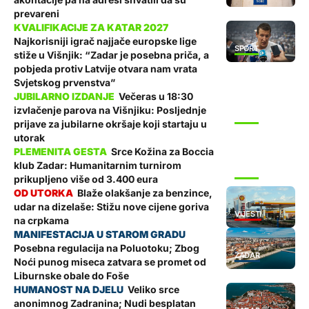
prevareni
Najkorisniji igrač najjače europske lige
SPORT
stiže u Višnjik: “Zadar je posebna priča, a
pobjeda protiv Latvije otvara nam vrata
Svjetskog prvenstva”
Večeras u 18:30
izvlačenje parova na Višnjiku: Posljednje
SPORT
prijave za jubilarne okršaje koji startaju u
utorak
Srce Kožina za Boccia
klub Zadar: Humanitarnim turnirom
SPORT
prikupljeno više od 3.400 eura
Blaže olakšanje za benzince,
udar na dizelaše: Stižu nove cijene goriva
VIJESTI
na crpkama
Posebna regulacija na Poluotoku; Zbog
ZADAR
Noći punog miseca zatvara se promet od
Liburnske obale do Foše
Veliko srce
anonimnog Zadranina; Nudi besplatan