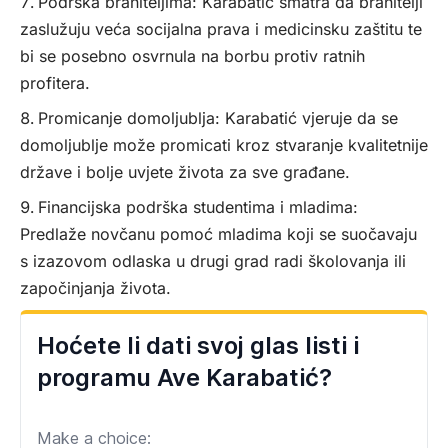
Podrška braniteljima: Karabatić smatra da branitelji
zaslužuju veća socijalna prava i medicinsku zaštitu te
bi se posebno osvrnula na borbu protiv ratnih
profitera.
Promicanje domoljublja: Karabatić vjeruje da se
domoljublje može promicati kroz stvaranje kvalitetnije
države i bolje uvjete života za sve građane.
Financijska podrška studentima i mladima:
Predlaže novčanu pomoć mladima koji se suočavaju
s izazovom odlaska u drugi grad radi školovanja ili
započinjanja života.