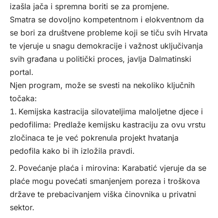
izašla jača i spremna boriti se za promjene.
Smatra se dovoljno kompetentnom i elokventnom da
se bori za društvene probleme koji se tiču svih Hrvata
te vjeruje u snagu demokracije i važnost uključivanja
svih građana u politički proces, javlja
Dalmatinski
portal
.
Njen program, može se svesti na nekoliko ključnih
točaka:
Kemijska kastracija silovateljima maloljetne djece i
pedofilima: Predlaže kemijsku kastraciju za ovu vrstu
zločinaca te je već pokrenula projekt hvatanja
pedofila kako bi ih izložila pravdi.
Povećanje plaća i mirovina: Karabatić vjeruje da se
plaće mogu povećati smanjenjem poreza i troškova
države te prebacivanjem viška činovnika u privatni
sektor.