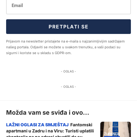
PRETPLATI SE
Prijavom na newsletter pristajete na e-maila s najzanimljivijim sadržajem
našeg portala. Odjaviti se možete u svakom trenutku, a vaši podaci su
sigurni i koriste se u skladu s GDPR-om.
- OGLAS -
- OGLAS -
Možda vam se sviđa i ovo...
Fantomski
apartmani u Zadru i na Viru: Turisti uplatili
ŽUPANIJA
akontacije pa na adresi shvatili da su