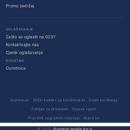
Promo sadržaj
OGLAŠAVANJE
Zašto se oglasiti na 023?
Kontaktirajte nas
Cjenik oglašavanja
DODATNO
Osmrtnice
Impressum
Etički kodeks za korištenje AI
Uvjeti korištenja
Zahtjev za brisanjem
Dojava vijesti
Pravilnik nagradnih natječaja
Brand kit
© 2026.
Quantum media d.o.o.