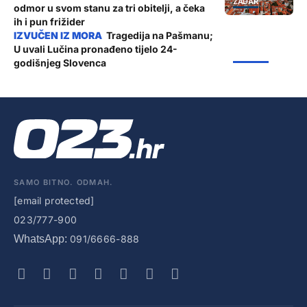
ZADAR
odmor u svom stanu za tri obitelji, a čeka
ih i pun frižider
Tragedija na Pašmanu;
U uvali Lučina pronađeno tijelo 24-
ŽUPANIJA
godišnjeg Slovenca
SAMO BITNO. ODMAH.
[email protected]
023/777-900
WhatsApp:
091/6666-888