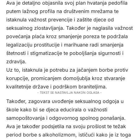
Ava je detaljno objasnila svoj plan hvatanja pedofila
putem lažnog profila na društvenim mrežama te
istaknula važnost prevencije i zaštite djece od
seksualnog zlostavljanja. Također je naglasila važnost
povećanja plaća kroz smanjenje poreza te podržala
legalizaciju prostitucije i marihuane radi smanjenja
štetnosti i stigmatizacije te poboljšanja sigurnosti i
zdravlja.
Uz to, istaknula je potrebu za jačanjem borbe protiv
korupcije, promicanjem domoljublja kroz stvaranje
kvalitetnije države i podrškom braniteljima.
- TEKST SE NASTAVLJA NAKON OGLASA -
Također, zagovara uvođenje seksualnog odgoja u
škole kako bi se djeca educirala o važnosti
samopoštovanja i odgovornog spolnog ponašanja.
Ava je također podsjetila na svoju prošlost te težak
period borbe s alkoholizmom, ističući kako je iz toga