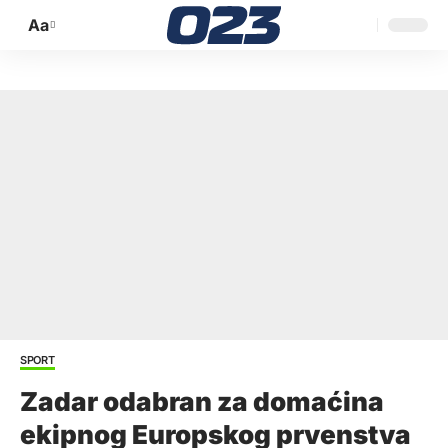
Aa
Promijeni
veličinu
slova
SPORT
Zadar odabran za domaćina
ekipnog Europskog prvenstva