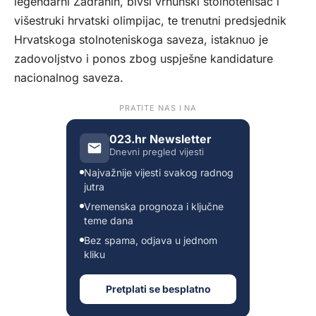
legendarni Zadranin, bivši vrhunski stolnotenisač i
višestruki hrvatski olimpijac, te trenutni predsjednik
Hrvatskoga stolnoteniskoga saveza, istaknuo je
zadovoljstvo i ponos zbog uspješne kandidature
nacionalnog saveza.
PRATITE NAS I NA
023.hr Newsletter
Dnevni pregled vijesti
Najvažnije vijesti svakog radnog
jutra
Vremenska prognoza i ključne
teme dana
Bez spama, odjava u jednom
kliku
Pretplati se besplatno