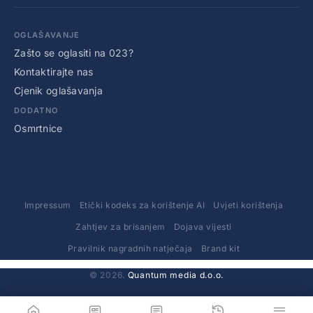
OGLAŠAVANJE
Zašto se oglasiti na 023?
Kontaktirajte nas
Cjenik oglašavanja
DODATNO
Osmrtnice
Impressum
Etički kodeks za korištenje AI
Uvjeti korištenja
Zahtjev za brisanjem
Dojava vijesti
Pravilnik nagradnih natječaja
Brand kit
© 2026.
Quantum media d.o.o.