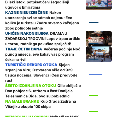
Bliski istok, potpisat će višegodišnji
SPORT
ugovor s Emiratima
Nakon
upozorenja svi se odmah odjenu; Evo
ZADAR
koliko je turista u Zadru stvarno kažnjeno
zbog polugole šetnje
DRAMA U
ZADARSKOJ TRGOVINI Lopov trpao artikle
ZADAR
u torbu, radnik ga pokušao spriječiti!
Večeras počinje Noć
punog miseca, evo kakav vas program
ZADAR
čeka na rivi!
Sjajan
srpanj na Viru; Ostvareno više od 929
ŽUPANIJA
tisuća noćenja, Slovenci i Česi predvode
rast
Olib obilježio
Dan pobjede 6. utrkom u čast Danijela
SPORT
Telesmanića Dida, ovo su pobjednici
Kup Grada Zadra na
Višnjiku okupio 100 ekipa
SPORT
Najbolji su MNK