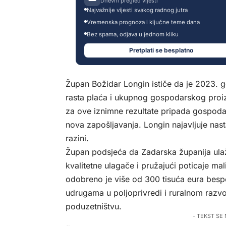
Dnevni pregled vijesti
Najvažnije vijesti svakog radnog jutra
Vremenska prognoza i ključne teme dana
Bez spama, odjava u jednom kliku
Pretplati se besplatno
Župan Božidar Longin ističe da je 2023. 
rasta plaća i ukupnog gospodarskog proi
za ove iznimne rezultate pripada gospoda
nova zapošljavanja. Longin najavljuje na
razini.
Župan podsjeća da Zadarska županija ulaž
kvalitetne ulagače i pružajući poticaje m
odobreno je više od 300 tisuća eura besp
udrugama u poljoprivredi i ruralnom razvo
poduzetništvu.
- TEKST SE