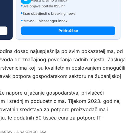
Vijesti izravno u inbox
Sve objave portala 023.hr
Brze obavijesti o breaking news
Izravno u Messenger inbox
Pridruži se
godina dosad najuspješnija po svim pokazateljima, od
zvoda do značajnog povećanja radnih mjesta. Zasluga
rstvenicima koji su kvalitetnim poslovanjem omogućili
stavak potpora gospodarskom sektoru na županijskoj
e napore u jačanje gospodarstva, privlačeći
alim i srednjim poduzetnicima. Tijekom 2023. godine,
ovratnih sredstava za potpore proizvođačima i
ju, te dodatnih 50 tisuća eura za potpore IT
 NASTAVLJA NAKON OGLASA -