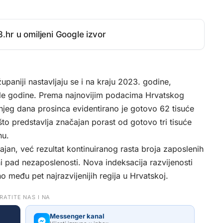
.hr u omiljeni Google izvor
upaniji nastavljaju se i na kraju 2023. godine,
jele godine. Prema najnovijim podacima Hrvatskog
njeg dana prosinca evidentirano je gotovo 62 tisuće
što predstavlja značajan porast od gotovo tri tisuće
nu.
čajan, već rezultat kontinuiranog rasta broja zaposlenih
i pad nezaposlenosti. Nova indeksacija razvijenosti
 među pet najrazvijenijih regija u Hrvatskoj.
RATITE NAS I NA
Messenger kanal