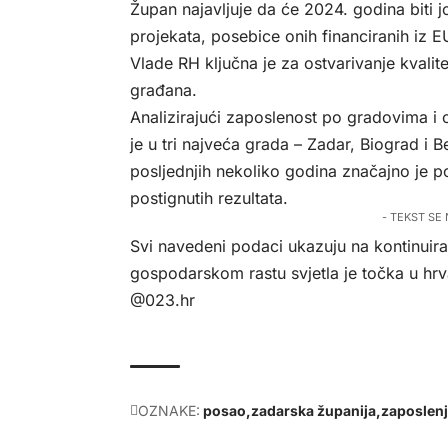
Župan najavljuje da će 2024. godina biti j
projekata, posebice onih financiranih iz EU
Vlade RH ključna je za ostvarivanje kvalit
građana.
Analizirajući zaposlenost po gradovima i
je u tri najveća grada – Zadar, Biograd i 
posljednjih nekoliko godina značajno je 
postignutih rezultata.
- TEKST SE
Svi navedeni podaci ukazuju na kontinuira
gospodarskom rastu svjetla je točka u hr
@023.hr
OZNAKE:
posao
zadarska županija
zaposlen