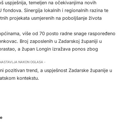
oš uspješnija, temeljen na očekivanjima novih
 fondova. Sinergija lokalnih i regionalnih razina te
etnih projekata usmjerenih na poboljšanje života
 općinama, više od 70 posto radne snage raspoređeno
Benkovac. Broj zaposlenih u Zadarskoj županiji u
porastao, a župan Longin izražava ponos zbog
 NASTAVLJA NAKON OGLASA -
ni pozitivan trend, a uspješnost Zadarske županije u
vatskom kontekstu.
je