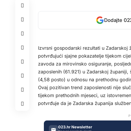
Dodajte 023
Izvrsni gospodarski rezultati u Zadarskoj ž
potvrđujući sjajne pokazatelje tijekom ci
zavoda za mirovinsko osiguranje, posljed
zaposlenih (61.921) u Zadarskoj županiji, 
(4,58 posto) u odnosu na prethodnu godi
Ovaj pozitivan trend zaposlenosti nije slu
tijekom prethodnih mjeseci, uz istovremen
potvrđuje da je Zadarska županija službeno
P
023.hr Newsletter